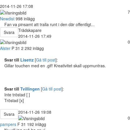
2014-11-26 17:08
7
Newdist
998 inlägg
Fan va pinsamt att tralla runt i den där offentligt...
Trådskapare
Svara
2014-11-26 17:49
0
Alster
P
31
2 292 inlägg
Svar till
Lisettz
[
Gå till post
]:
Gillar touchen med en .gif! Kreativitet skall uppmuntras.
Svar till
Tvillingen
[
Gå till post
]:
Inte tröstad [ ]
Tröstad [x]
2014-11-26 19:08
Svara
0
pampers
F
31
192 inlägg