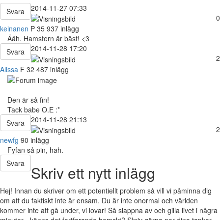
2014-11-27 07:33
Svara
0
keinanen
P
35
937 inlägg
Ääh. Hamstern är bäst! <3
2014-11-28 17:20
Svara
2
Alissa
F
32
487 inlägg
Den är så fin!
Tack babe O.E :*
2014-11-28 21:13
Svara
2
newfg
90 inlägg
Fyfan så pin, hah.
Svara
Skriv ett nytt inlägg
Hej! Innan du skriver om ett potentiellt problem så vill vi påminna dig
om att du faktiskt inte är ensam. Du är inte onormal och världen
kommer inte att gå under, vi lovar! Så slappna av och gilla livet i några