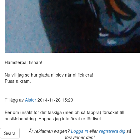
Hamsterpaj-tishan!
Nu vill jag se hur glada ni blev när ni fick era!
Puss & kram.
Tillägg av
Alster
2014-11-26 15:29
Ber om ursäkt för det taskiga (men oh så tappra) försöket till
ansiktsbehåring. Hoppas jag inte ärrat er för livet.
Är reklamen ivägen?
Logga in
eller
registrera dig
så
Svara
försvinner den!