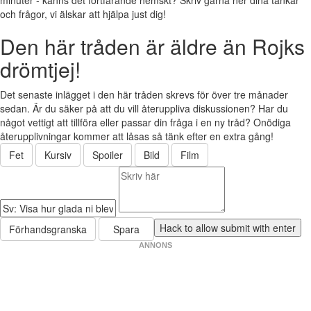
minuter - känns det fortfarande hemskt? Skriv gärna ner dina tankar
och frågor, vi älskar att hjälpa just dig!
Den här tråden är äldre än Rojks
drömtjej!
Det senaste inlägget i den här tråden skrevs för över tre månader
sedan. Är du säker på att du vill återuppliva diskussionen? Har du
något vettigt att tillföra eller passar din fråga i en ny tråd? Onödiga
återupplivningar kommer att låsas så tänk efter en extra gång!
Fet
Kursiv
Spoiler
Bild
Film
Förhandsgranska
Spara
ANNONS