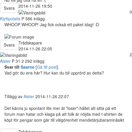
Nu vill jag oxå ha en :(
2014-11-26 19:50
Svara
0
Klyftpotatis
P
586 inlägg
WHOOP WHOOP! Jag fick också ett paket idag! :D
Trådskapare
Svara
2014-11-26 22:05
2
Alster
P
31
2 292 inlägg
Svar till
Saarne
[
Gå till post
]:
Vad gör du ens här? Hur kan du bli upprörd av detta?
Tillägg av
Alster
2014-11-26 22:07
Det känns ju spontant lite mer åt "loser"-hållet att sitta på ett
forum man hatar och klaga på att folk är nöjda med t-shirten de
köpt för pengar som går till välgörenhet mendetärjubaraminåsikt
Trådskapare