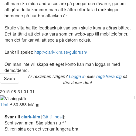
att man ska raida andra spelare på pengar och råvaror, genom
att göra detta kommer man att klättra eller falla i rankningen
beroende på hur bra attacken är.
Skulle vilja ha lite feedback på vad som skulle kunna göras bättre.
Det är tänkt att det ska vara som en webb-app till mobiltelefoner,
men det funkar väl att spela på datorn också.
Länk till spelet:
http://clark-kim.se/guldrush/
Om man inte vill skapa ett eget konto kan man logga in med
demo/demo.
Är reklamen ivägen?
Logga in
eller
registrera dig
så
Svara
försvinner den!
2015-08-31 01:31
1
Timi
P
30
358 inlägg
Svar till
clark-kim
[
Gå till post
]:
Sent svar, men. Såg sidan nu ^^
Stilren sida och det verkar fungera bra.