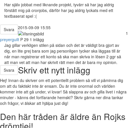
Har själv jobbat med liknande projekt, tyvärr så har jag aldrig
förstått mig på cronjobs, därför har jag aldrig lyckats med ett
textbaserat spel :(
2015-09-09 15:55
Svara
1
preyerguilt
P
29
1 inlägg
Jag gillar verkligen stilen på sidan och det är väldigt bra gjort av
dig, en lite grej bara som jag personligen tycker ska läggas till är
när man registrerar ett konto så ska man skriva in lösen 2 ggr så
att man vet att man har skrivit rätt men det är bara my opinion.
Skriv ett nytt inlägg
Svara
Hej! Innan du skriver om ett potentiellt problem så vill vi påminna dig
om att du faktiskt inte är ensam. Du är inte onormal och världen
kommer inte att gå under, vi lovar! Så slappna av och gilla livet i några
minuter - känns det fortfarande hemskt? Skriv gärna ner dina tankar
och frågor, vi älskar att hjälpa just dig!
Den här tråden är äldre än Rojks
drömtjej!