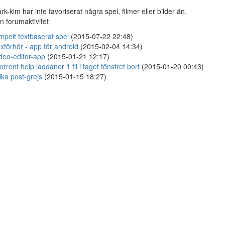
ark-kim har inte favoriserat några spel, filmer eller bilder än.
n forumaktivitet
mpelt textbaserat spel
(2015-07-22 22:48)
xförhör - app för android
(2015-02-04 14:34)
deo-editor-app
(2015-01-21 12:17)
orrent help laddaner 1 fil i taget fönstret bort
(2015-01-20 00:43)
ika post-grejs
(2015-01-15 18:27)