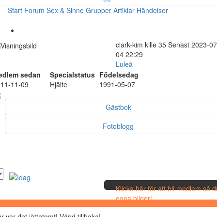
Start
Forum
Sex & Sinne
Grupper
Artiklar
Händelser
clark-kim
kille
35
Senast 2023-07
04 22:29
Luleå
edlem sedan
Specialstatus
Födelsedag
11-11-09
Hjälte
1991-05-07
Gästbok
Fotoblogg
Klicka här för att bli medlem så 
egna bilder!
r var det jättetomt! Vänd tillbaka!