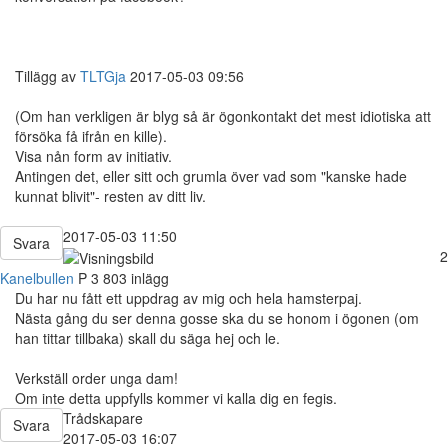
Tillägg av
TLTGja
2017-05-03 09:56
(Om han verkligen är blyg så är ögonkontakt det mest idiotiska att
försöka få ifrån en kille).
Visa nån form av initiativ.
Antingen det, eller sitt och grumla över vad som "kanske hade
kunnat blivit"- resten av ditt liv.
2017-05-03 11:50
Svara
2
Kanelbullen
P
3 803 inlägg
Du har nu fått ett uppdrag av mig och hela hamsterpaj.
Nästa gång du ser denna gosse ska du se honom i ögonen (om
han tittar tillbaka) skall du säga hej och le.
Verkställ order unga dam!
Om inte detta uppfylls kommer vi kalla dig en fegis.
Trådskapare
Svara
2017-05-03 16:07