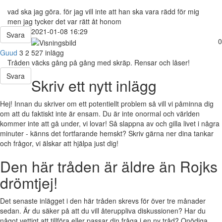
vad ska jag göra. för jag vill inte att han ska vara rädd för mig
men jag tycker det var rätt åt honom
2021-01-08 16:29
Svara
0
Guud
3
2 527 inlägg
Tråden väcks gång på gång med skräp. Rensar och låser!
Svara
Skriv ett nytt inlägg
Hej! Innan du skriver om ett potentiellt problem så vill vi påminna dig
om att du faktiskt inte är ensam. Du är inte onormal och världen
kommer inte att gå under, vi lovar! Så slappna av och gilla livet i några
minuter - känns det fortfarande hemskt? Skriv gärna ner dina tankar
och frågor, vi älskar att hjälpa just dig!
Den här tråden är äldre än Rojks
drömtjej!
Det senaste inlägget i den här tråden skrevs för över tre månader
sedan. Är du säker på att du vill återuppliva diskussionen? Har du
något vettigt att tillföra eller passar din fråga i en ny tråd? Onödiga