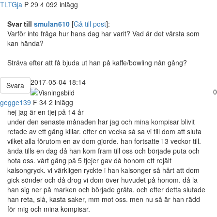
TLTGja
P
29
4 092 inlägg
Svar till
smulan610
[
Gå till post
]:
Varför inte fråga hur hans dag har varit? Vad är det värsta som
kan hända?
Sträva efter att få bjuda ut han på kaffe/bowling nån gång?
2017-05-04 18:14
Svara
0
gegge139
F
34
2 inlägg
hej jag är en tjej på 14 år
under den senaste månaden har jag och mina kompisar blivit
retade av ett gäng killar. efter en vecka så sa vi till dom att sluta
vilket alla förutom en av dom gjorde. han fortsatte i 3 veckor till.
ända tills en dag då han kom fram till oss och började puta och
hota oss. vårt gäng på 5 tjejer gav då honom ett rejält
kalsongryck. vi värkligen ryckte i han kalsonger så hårt att dom
gick sönder och då drog vi dom över huvudet på honom. då la
han sig ner på marken och började gråta. och efter detta slutade
han reta, slå, kasta saker, mm mot oss. men nu så är han rädd
för mig och mina kompisar.