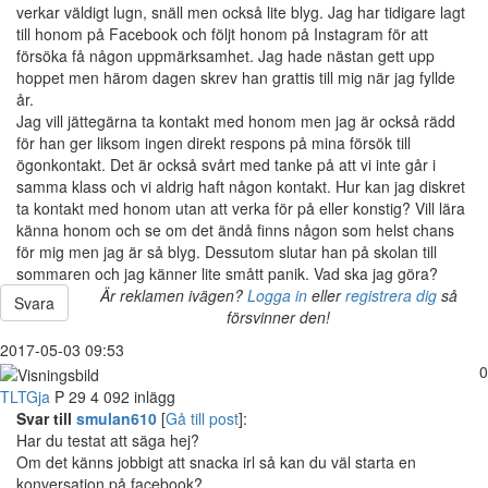
verkar väldigt lugn, snäll men också lite blyg. Jag har tidigare lagt
till honom på Facebook och följt honom på Instagram för att
försöka få någon uppmärksamhet. Jag hade nästan gett upp
hoppet men härom dagen skrev han grattis till mig när jag fyllde
år.
Jag vill jättegärna ta kontakt med honom men jag är också rädd
för han ger liksom ingen direkt respons på mina försök till
ögonkontakt. Det är också svårt med tanke på att vi inte går i
samma klass och vi aldrig haft någon kontakt. Hur kan jag diskret
ta kontakt med honom utan att verka för på eller konstig? Vill lära
känna honom och se om det ändå finns någon som helst chans
för mig men jag är så blyg. Dessutom slutar han på skolan till
sommaren och jag känner lite smått panik. Vad ska jag göra?
Är reklamen ivägen?
Logga in
eller
registrera dig
så
Svara
försvinner den!
2017-05-03 09:53
0
TLTGja
P
29
4 092 inlägg
Svar till
smulan610
[
Gå till post
]:
Har du testat att säga hej?
Om det känns jobbigt att snacka irl så kan du väl starta en
konversation på facebook?