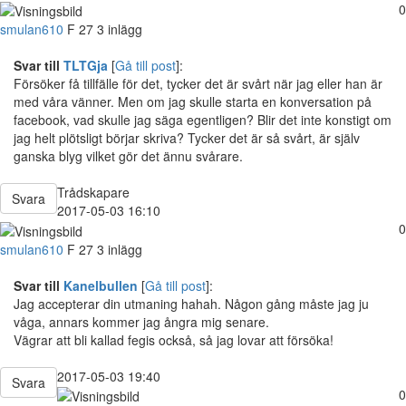
0
smulan610
F
27
3 inlägg
Svar till
TLTGja
[
Gå till post
]:
Försöker få tillfälle för det, tycker det är svårt när jag eller han är
med våra vänner. Men om jag skulle starta en konversation på
facebook, vad skulle jag säga egentligen? Blir det inte konstigt om
jag helt plötsligt börjar skriva? Tycker det är så svårt, är själv
ganska blyg vilket gör det ännu svårare.
Trådskapare
Svara
2017-05-03 16:10
0
smulan610
F
27
3 inlägg
Svar till
Kanelbullen
[
Gå till post
]:
Jag accepterar din utmaning hahah. Någon gång måste jag ju
våga, annars kommer jag ångra mig senare.
Vägrar att bli kallad fegis också, så jag lovar att försöka!
2017-05-03 19:40
Svara
0