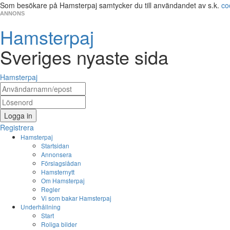
Som besökare på Hamsterpaj samtycker du till användandet av s.k.
co
ANNONS
Hamsterpaj
Sveriges nyaste sida
Hamsterpaj
Logga in
Registrera
Hamsterpaj
Startsidan
Annonsera
Förslagslådan
Hamsternytt
Om Hamsterpaj
Regler
Vi som bakar Hamsterpaj
Underhållning
Start
Roliga bilder