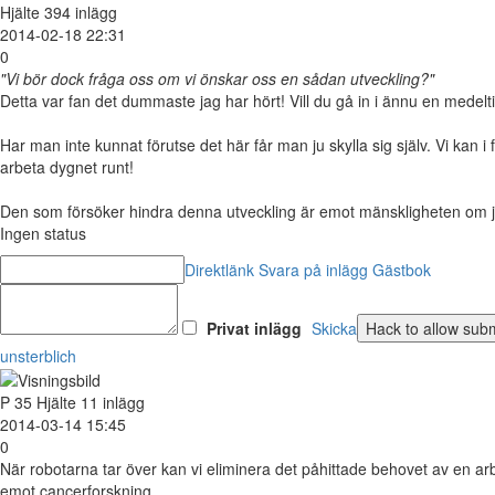
Hjälte
394 inlägg
2014-02-18 22:31
0
"Vi bör dock fråga oss om vi önskar oss en sådan utveckling?"
Detta var fan det dummaste jag har hört! Vill du gå in i ännu en medelt
Har man inte kunnat förutse det här får man ju skylla sig själv. Vi kan
arbeta dygnet runt!
Den som försöker hindra denna utveckling är emot mänskligheten om jag s
Ingen status
Direktlänk
Svara på inlägg
Gästbok
Privat inlägg
Skicka
unsterblich
P
35
Hjälte
11 inlägg
2014-03-14 15:45
0
När robotarna tar över kan vi eliminera det påhittade behovet av en arbe
emot cancerforskning.