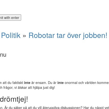
»
Politik
»
Robotar tar över jobben!
 nu
m att du faktiskt
inte
är ensam. Du är
inte
onormal och världen komm
rågor, vi älskar att hjälpa just dig!
drömtjej!
 Är du säker på att du vill återuppliva diskussionen? Har du något vettig