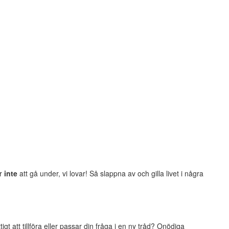
er
inte
att gå under, vi lovar! Så slappna av och gilla livet i några
t att tillföra eller passar din fråga i en ny tråd? Onödiga