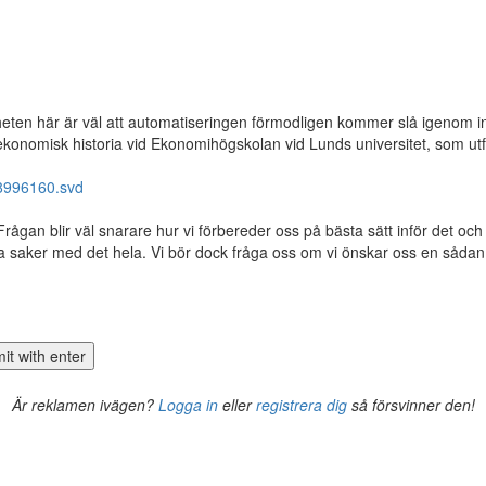
heten här är väl att automatiseringen förmodligen kommer slå igenom in
 i ekonomisk historia vid Ekonomihögskolan vid Lunds universitet, som u
_8996160.svd
rågan blir väl snarare hur vi förbereder oss på bästa sätt inför det och 
 saker med det hela. Vi bör dock fråga oss om vi önskar oss en sådan ut
Är reklamen ivägen?
Logga in
eller
registrera dig
så försvinner den!