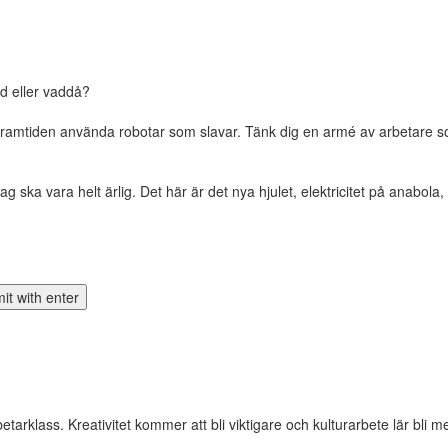
id eller vaddå?
 i framtiden använda robotar som slavar. Tänk dig en armé av arbetare so
ka vara helt ärlig. Det här är det nya hjulet, elektricitet på anabola, 
tarklass. Kreativitet kommer att bli viktigare och kulturarbete lär bli m