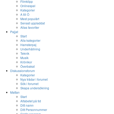
Filmklipp
Onlinespel
Kategorier
A till Ö
Mest populärt
Senast uppladdat
Allas favoriter
Pajjat
Start
Alla kategorier
Hamsterpaj
Underhållning
Teknik
Musik
Krönikor
Överbakat
Diskussionsforum
Kategorier
Nya trådar i forumet
Sök i forumet
Skapa undersökning
Mattan
Start
Alfabetet på tid
Ditt namn
Ditt Personnummer
Gratis program