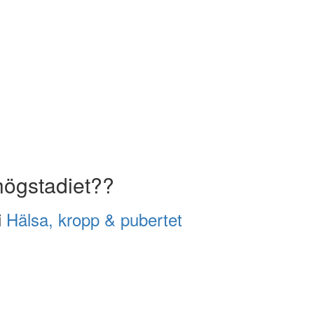
 högstadiet??
i
Hälsa, kropp & pubertet