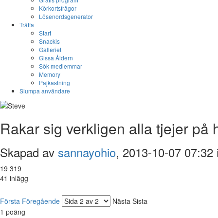
Körkortsfrågor
Lösenordsgenerator
Träffa
Start
Snackis
Galleriet
Gissa Åldern
Sök medlemmar
Memory
Pajkastning
Slumpa användare
Rakar sig verkligen alla tjejer på
Skapad av
sannayohio
, 2013-10-07 07:32 
19 319
41 inlägg
Första
Föregående
Nästa
Sista
1
poäng