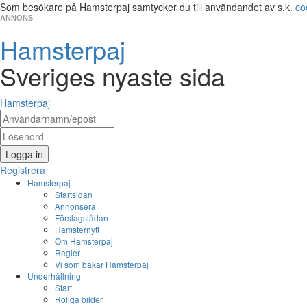
Som besökare på Hamsterpaj samtycker du till användandet av s.k.
co
ANNONS
Hamsterpaj
Sveriges nyaste sida
Hamsterpaj
Logga in
Registrera
Hamsterpaj
Startsidan
Annonsera
Förslagslådan
Hamsternytt
Om Hamsterpaj
Regler
Vi som bakar Hamsterpaj
Underhållning
Start
Roliga bilder