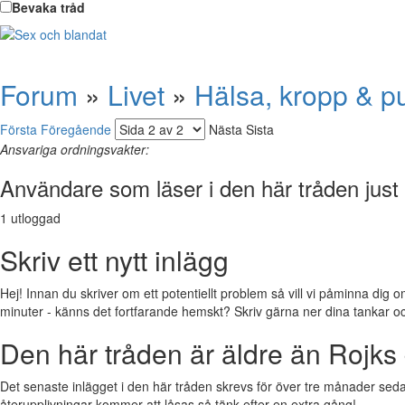
Bevaka tråd
Forum
»
Livet
»
Hälsa, kropp & p
Första
Föregående
Nästa
Sista
Ansvariga ordningsvakter:
Användare som läser i den här tråden just
1 utloggad
Skriv ett nytt inlägg
Hej! Innan du skriver om ett potentiellt problem så vill vi påminna dig o
minuter - känns det fortfarande hemskt? Skriv gärna ner dina tankar och f
Den här tråden är äldre än Rojks 
Det senaste inlägget i den här tråden skrevs för över tre månader sedan.
återupplivningar kommer att låsas så tänk efter en extra gång!