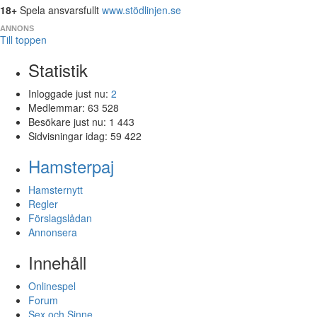
18+
Spela ansvarsfullt
www.stödlinjen.se
ANNONS
Till toppen
Statistik
Inloggade just nu:
2
Medlemmar:
63 528
Besökare just nu:
1 443
Sidvisningar idag:
59 422
Hamsterpaj
Hamsternytt
Regler
Förslagslådan
Annonsera
Innehåll
Onlinespel
Forum
Sex och Sinne