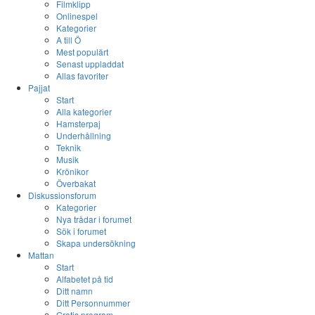
Filmklipp
Onlinespel
Kategorier
A till Ö
Mest populärt
Senast uppladdat
Allas favoriter
Pajjat
Start
Alla kategorier
Hamsterpaj
Underhållning
Teknik
Musik
Krönikor
Överbakat
Diskussionsforum
Kategorier
Nya trådar i forumet
Sök i forumet
Skapa undersökning
Mattan
Start
Alfabetet på tid
Ditt namn
Ditt Personnummer
Gratis program