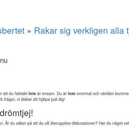
ubertet
»
Rakar sig verkligen alla 
 nu
m att du faktiskt
inte
är ensam. Du är
inte
onormal och världen komm
rågor, vi älskar att hjälpa just dig!
drömtjej!
 Är du säker på att du vill återuppliva diskussionen? Har du något vettig