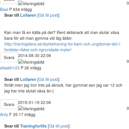
0
Baal
P
634 inlägg
Svar till
Lollaren
[
Gå till post
]:
Kan man få en källa på det? Rent skitsnack att man slutar växa
bara för att man gymma vid låg ålder.
http://traningslara.se/styrketraning-for-barn-och-ungdomar-del-i-
fordelar-risker-och-ogrundade-myter/
2014-08-30 22:08
Svara
0
eliaskh123
P
26 inlägg
Svar till
Lollaren
[
Gå till post
]:
förlåt men jag tror inte på skrock, har gymmat sen jag var 12 och
jag har inte slutat växa än:)
2015-01-19 22:06
Svara
0
Anty
F
25
17 inlägg
Svar till
Traningforlife
[
Gå till post
]: