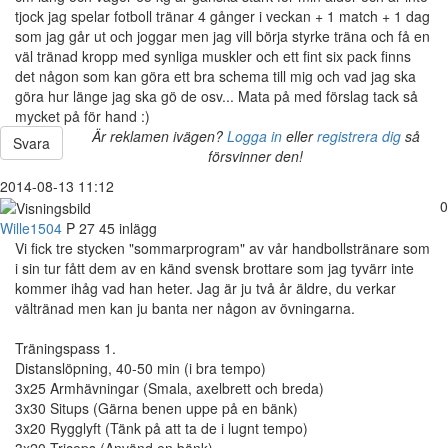
tjock jag spelar fotboll tränar 4 gånger i veckan + 1 match + 1 dag
som jag går ut och joggar men jag vill börja styrke träna och få en
väl tränad kropp med synliga muskler och ett fint six pack finns
det någon som kan göra ett bra schema till mig och vad jag ska
göra hur länge jag ska gö de osv... Mata på med förslag tack så
mycket på för hand :)
Är reklamen ivägen?
Logga in
eller
registrera dig
så
Svara
försvinner den!
2014-08-13 11:12
0
Wille1504
P
27
45 inlägg
Vi fick tre stycken "sommarprogram" av vår handbollstränare som
i sin tur fått dem av en känd svensk brottare som jag tyvärr inte
kommer ihåg vad han heter. Jag är ju två år äldre, du verkar
vältränad men kan ju banta ner någon av övningarna.
Träningspass 1.
Distanslöpning, 40-50 min (i bra tempo)
3x25 Armhävningar (Smala, axelbrett och breda)
3x30 Situps (Gärna benen uppe på en bänk)
3x20 Rygglyft (Tänk på att ta de i lugnt tempo)
3x20 Triceps (Använd en bänk)