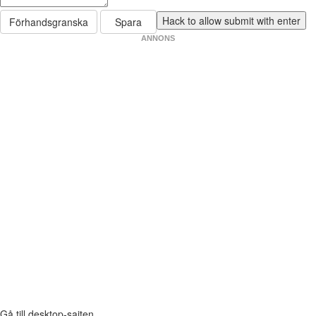
Förhandsgranska
Spara
ANNONS
Gå till desktop-sajten