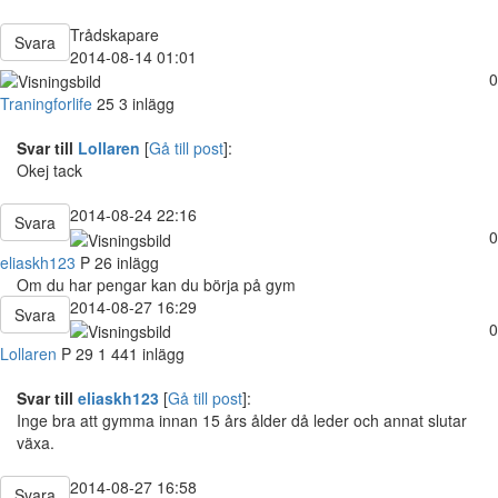
Trådskapare
Svara
2014-08-14 01:01
0
Traningforlife
25
3 inlägg
Svar till
Lollaren
[
Gå till post
]:
Okej tack
2014-08-24 22:16
Svara
0
eliaskh123
P
26 inlägg
Om du har pengar kan du börja på gym
2014-08-27 16:29
Svara
0
Lollaren
P
29
1 441 inlägg
Svar till
eliaskh123
[
Gå till post
]:
Inge bra att gymma innan 15 års ålder då leder och annat slutar
växa.
2014-08-27 16:58
Svara