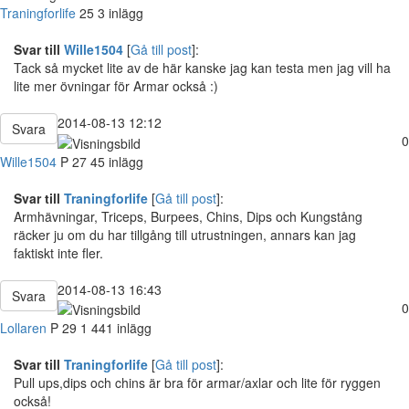
Traningforlife
25
3 inlägg
Svar till
Wille1504
[
Gå till post
]:
Tack så mycket lite av de här kanske jag kan testa men jag vill ha
lite mer övningar för Armar också :)
2014-08-13 12:12
Svara
0
Wille1504
P
27
45 inlägg
Svar till
Traningforlife
[
Gå till post
]:
Armhävningar, Triceps, Burpees, Chins, Dips och Kungstång
räcker ju om du har tillgång till utrustningen, annars kan jag
faktiskt inte fler.
2014-08-13 16:43
Svara
0
Lollaren
P
29
1 441 inlägg
Svar till
Traningforlife
[
Gå till post
]:
Pull ups,dips och chins är bra för armar/axlar och lite för ryggen
också!