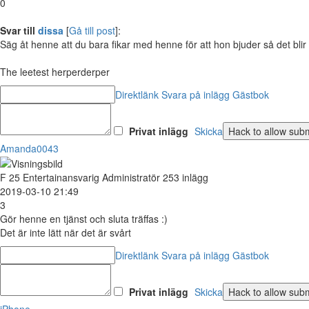
0
Svar till
dissa
[
Gå till post
]:
Säg åt henne att du bara fikar med henne för att hon bjuder så det blir 
The leetest herperderper
Direktlänk
Svara på inlägg
Gästbok
Privat inlägg
Skicka
Amanda0043
F
25
Entertainansvarig Administratör
253 inlägg
2019-03-10 21:49
3
Gör henne en tjänst och sluta träffas :)
Det är inte lätt när det är svårt
Direktlänk
Svara på inlägg
Gästbok
Privat inlägg
Skicka
iPhone