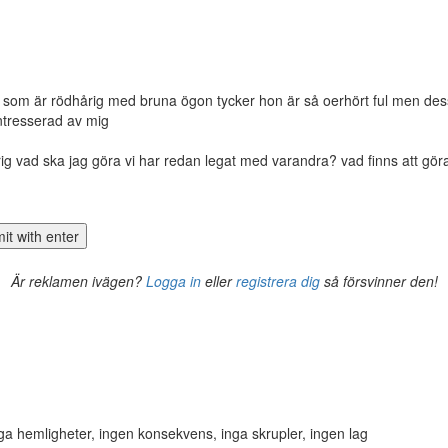
n som är rödhårig med bruna ögon tycker hon är så oerhört ful men des
intresserad av mig
årig vad ska jag göra vi har redan legat med varandra? vad finns att gör
Är reklamen ivägen?
Logga in
eller
registrera dig
så försvinner den!
ga hemligheter, ingen konsekvens, inga skrupler, ingen lag