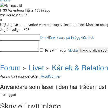
P
33
Vallentuna
Hjälte
435 inlägg
2019-03-12 10:34
0
Hej! Jag tycker du verkar vara en riktig tveksam person. Man ska accep
Jag är tydligen P26
Direktlänk
Svara på inlägg
Gästbok
Privat inlägg
Skicka
Forum
»
Livet
»
Kärlek & Relatio
Ansvariga ordningsvakter:
RoadGunner
Användare som läser i den här tråden just
1 utloggad
Skriv ett nytt inlägg