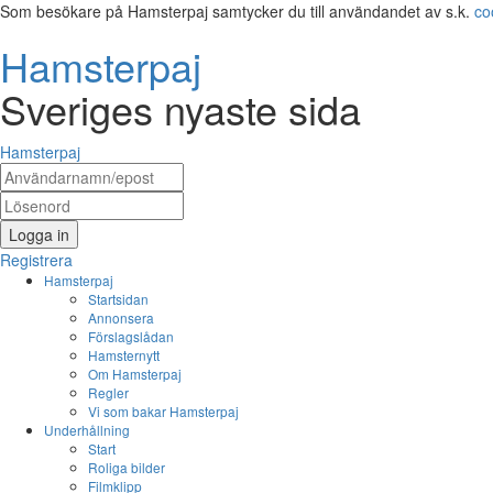
Som besökare på Hamsterpaj samtycker du till användandet av s.k.
co
Hamsterpaj
Sveriges nyaste sida
Hamsterpaj
Logga in
Registrera
Hamsterpaj
Startsidan
Annonsera
Förslagslådan
Hamsternytt
Om Hamsterpaj
Regler
Vi som bakar Hamsterpaj
Underhållning
Start
Roliga bilder
Filmklipp