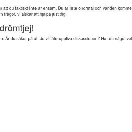
m att du faktiskt
inte
är ensam. Du är
inte
onormal och världen komm
rågor, vi älskar att hjälpa just dig!
drömtjej!
 Är du säker på att du vill återuppliva diskussionen? Har du något vettig