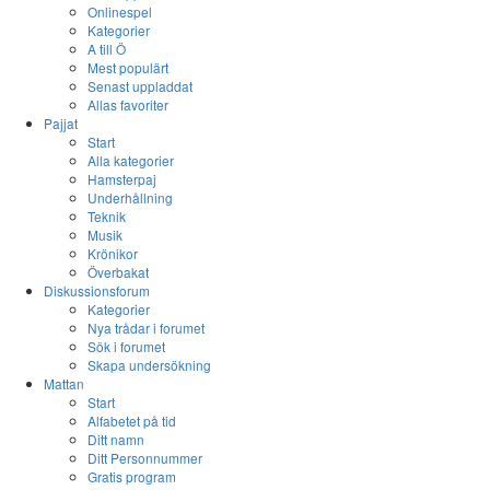
Onlinespel
Kategorier
A till Ö
Mest populärt
Senast uppladdat
Allas favoriter
Pajjat
Start
Alla kategorier
Hamsterpaj
Underhållning
Teknik
Musik
Krönikor
Överbakat
Diskussionsforum
Kategorier
Nya trådar i forumet
Sök i forumet
Skapa undersökning
Mattan
Start
Alfabetet på tid
Ditt namn
Ditt Personnummer
Gratis program