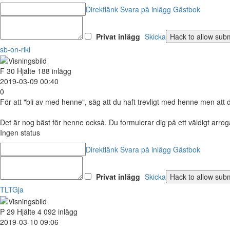
Direktlänk
Svara på inlägg
Gästbok
Privat inlägg
Skicka
sb-on-riki
F
30
Hjälte
188 inlägg
2019-03-09 00:40
0
För att "bli av med henne", säg att du haft trevligt med henne men att du 
Det är nog bäst för henne också. Du formulerar dig på ett väldigt arrogan
Ingen status
Direktlänk
Svara på inlägg
Gästbok
Privat inlägg
Skicka
TLTGja
P
29
Hjälte
4 092 inlägg
2019-03-10 09:06