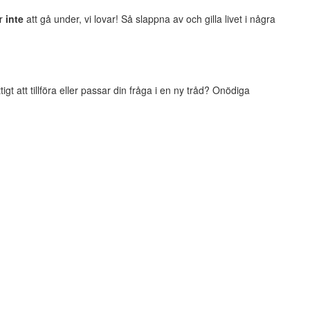
er
inte
att gå under, vi lovar! Så slappna av och gilla livet i några
t att tillföra eller passar din fråga i en ny tråd? Onödiga