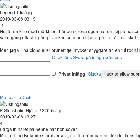
Legend
1 inlägg
2019-03-08 03:19
-1
Hej är en kille med mörkblont hår och gröna ögon har en tjej på halse
varje gång oftast 1 gång i veckan som hon bjuder på hon är helt klart 
Men jag vill ha blond eller brunett tjej mycket snyggare än en ful rödh
Direktlänk
Svara på inlägg
Gästbok
Privat inlägg
Skicka
MandarinaDuck
P
Stockholm
Hjälte
2 370 inlägg
2019-03-08 13:27
4
Färga in håret på henne när hon sover.
Men ett medvetande står över alla, det är drömmarens; för det finns in