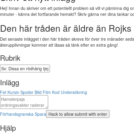
Hej! Innan du skriver om ett potentiellt problem så vill vi påminna dig o
minuter - känns det fortfarande hemskt? Skriv gärna ner dina tankar och f
Den här tråden är äldre än Rojks 
Det senaste inlägget i den här tråden skrevs för över tre månader sedan.
återupplivningar kommer att låsas så tänk efter en extra gång!
Rubrik
Inlägg
Fet
Kursiv
Spoiler
Bild
Film
Kod
Undersökning
Förhandsgranska
Spara
Hjälp