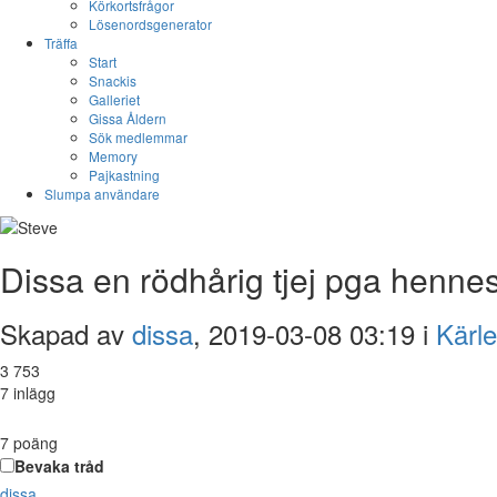
Körkortsfrågor
Lösenordsgenerator
Träffa
Start
Snackis
Galleriet
Gissa Åldern
Sök medlemmar
Memory
Pajkastning
Slumpa användare
Dissa en rödhårig tjej pga hennes
Skapad av
dissa
, 2019-03-08 03:19 i
Kärle
3 753
7 inlägg
7
poäng
Bevaka tråd
dissa