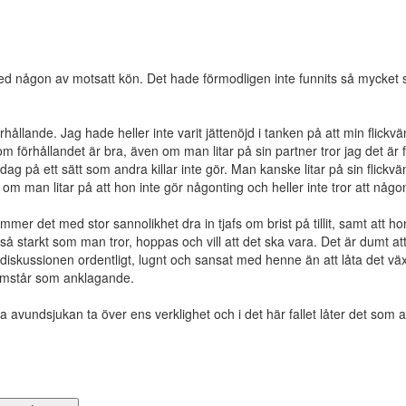
med någon av motsatt kön. Det hade förmodligen inte funnits så mycket so
rhållande. Jag hade heller inte varit jättenöjd i tanken på att min flick
rhållandet är bra, även om man litar på sin partner tror jag det är fullt
ag på ett sätt som andra killar inte gör. Man kanske litar på sin flickv
 om man litar på att hon inte gör någonting och heller inte tror att någ
mer det med stor sannolikhet dra in tjafs om brist på tillit, samt att ho
 så starkt som man tror, hoppas och vill att det ska vara. Det är dumt a
a diskussionen ordentligt, lugnt och sansat med henne än att låta det växa
framstår som anklagande.
a avundsjukan ta över ens verklighet och i det här fallet låter det som a