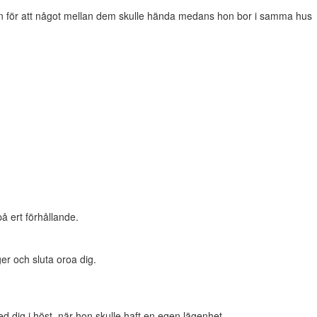
ädslan för att något mellan dem skulle hända medans hon bor i samma hus
på ert förhållande.
er och sluta oroa dig.
med dig i höst, när hon skulle haft en egen lägenhet.