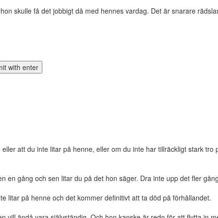
et att hon skulle få det jobbigt då med hennes vardag. Det är snarare r
ler att du inte litar på henne, eller om du inte har tillräckligt stark tro 
en gång och sen litar du på det hon säger. Dra inte upp det fler gång
e litar på henne och det kommer definitivt att ta död på förhållandet.
men vill ändå vara självständig. Och hon kanske är redo för att flytta in 