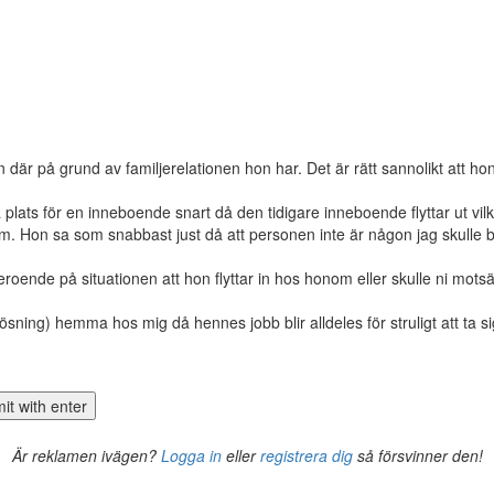
är på grund av familjerelationen hon har. Det är rätt sannolikt att hon
 plats för en inneboende snart då den tidigare inneboende flyttar ut vilk
iksom. Hon sa som snabbast just då att personen inte är någon jag skulle 
eroende på situationen att hon flyttar in hos honom eller skulle ni motsä
sning) hemma hos mig då hennes jobb blir alldeles för struligt att ta sig 
Är reklamen ivägen?
Logga in
eller
registrera dig
så försvinner den!