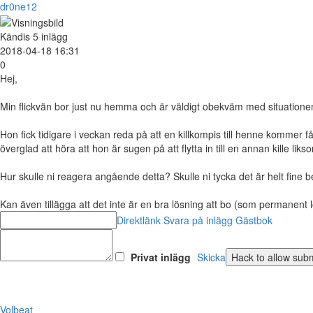
dr0ne12
Kändis
5 inlägg
2018-04-18 16:31
0
Hej,
Min flickvän bor just nu hemma och är väldigt obekväm med situationen d
Hon fick tidigare i veckan reda på att en killkompis till henne kommer få
överglad att höra att hon är sugen på att flytta in till en annan kille l
Hur skulle ni reagera angående detta? Skulle ni tycka det är helt fine b
Kan även tillägga att det inte är en bra lösning att bo (som permanent lö
Direktlänk
Svara på inlägg
Gästbok
Privat inlägg
Skicka
Volbeat