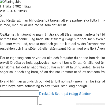
P
Hjälte
3 982 inlägg
2018-04-18 18:38
2
Jag förstår att man blir osäker på tanken att ens partner ska flytta in 
in med, men nu är det inte så som det ser ut.
Osäkerhet är någonting man får lära sig att tillsammans hantera i ett fö
hemma hos henne. Jag hade inte ställt mig i vägen för det, men även om fö
kommer vara med, skratta med och generellt ta del av din flickväns vard
respekten och inte stöter på eller skämtsamt flörtar med ens tjej? Även
Det är ingenting som är värt att älta och förbjuder du henne från det kom
enkelt försöka se hela upplevelsen som ett bevis för att förhållandet är
känslorna ifall det är någonting du har svårt att få ur huvudet. Hellre t
säger saker och ting bara, så att det inte kommer ut på ett sätt som 
Ibland blir man avundsjuk och det är fullt normalt - men man får inte låt
Even boys have something to say if you listen long enough
Direktlänk
Svara på inlägg
Gästbok