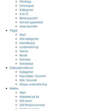
Filmklipp
Onlinespel
Kategorier
A till Ö
Mest populärt
Senast uppladdat
Allas favoriter
Pajjat
Start
Alla kategorier
Hamsterpaj
Underhållning
Teknik
Musik
Krönikor
Överbakat
Diskussionsforum
Kategorier
Nya trådar i forumet
Sök i forumet
Skapa undersökning
Mattan
Start
Alfabetet på tid
Ditt namn
Ditt Personnummer
Gratis program