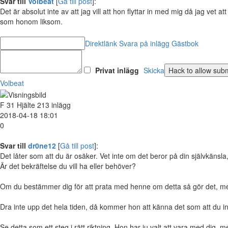
Svar till
Volbeat
[
Gå till post
]:
Det är absolut inte av att jag vill att hon flyttar in med mig då jag v
som honom liksom.
Direktlänk
Svara på inlägg
Gästbok
Privat inlägg
Skicka
Volbeat
F
31
Hjälte
213 inlägg
2018-04-18 18:01
0
Svar till
dr0ne12
[
Gå till post
]:
Det låter som att du är osäker. Vet inte om det beror på din självkänsla, el
Är det bekräftelse du vill ha eller behöver?
Om du bestämmer dig för att prata med henne om detta så gör det, men 
Dra inte upp det hela tiden, då kommer hon att känna det som att du int
Se detta som ett steg i rätt riktning. Hon har ju valt att vara med dig, 