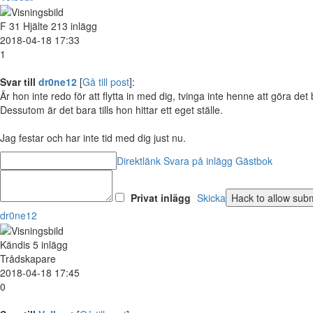
F
31
Hjälte
213 inlägg
2018-04-18 17:33
1
Svar till
dr0ne12
[
Gå till post
]:
Är hon inte redo för att flytta in med dig, tvinga inte henne att göra det b
Dessutom är det bara tills hon hittar ett eget ställe.
Jag festar och har inte tid med dig just nu.
Direktlänk
Svara på inlägg
Gästbok
Privat inlägg
Skicka
dr0ne12
Kändis
5 inlägg
Trådskapare
2018-04-18 17:45
0