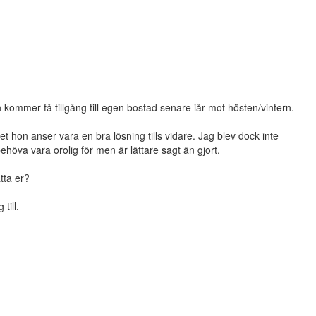
 kommer få tillgång till egen bostad senare iår mot hösten/vintern.
et hon anser vara en bra lösning tills vidare. Jag blev dock inte
behöva vara orolig för men är lättare sagt än gjort.
tta er?
till.