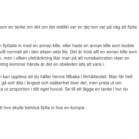
m en tanke om det om det istället var en tjej hon var på väg att flytta
vän flyttade in med en annan kille, eller hade en annan kille som bodde
 normalt att i den sitsen vela lite. Det är trots allt en annan kille som
än, men i vilken utsträckning litar man på att rumskamraten visar en
onting kommer hända är det en obekväm sits att vara i.
n kan uppleva att du håller henne tillbaka i förhållandet. Man får helt
tt gå och älta i ångest och osäkerhet över det, men prata ut om
 ur proportion i ditt eget huvud. Se till att lägga en tanke i hur du
tt hon skulle behöva flytta in hos en kompis.