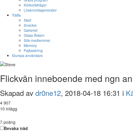
Körkortsfrågor
Lösenordsgenerator
Träffa
Start
Snackis
Galleriet
Gissa Åldern
Sök medlemmar
Memory
Pajkastning
Slumpa användare
Flickvän inneboende med ngn a
Skapad av
dr0ne12
, 2018-04-18 16:31 i
Kä
4 907
10 inlägg
7
poäng
Bevaka tråd