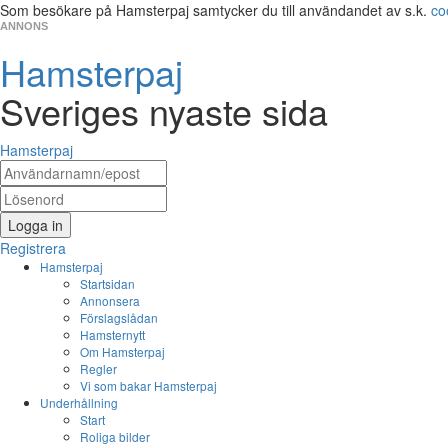
Som besökare på Hamsterpaj samtycker du till användandet av s.k.
co
ANNONS
Hamsterpaj
Sveriges nyaste sida
Hamsterpaj
Logga in
Registrera
Hamsterpaj
Startsidan
Annonsera
Förslagslådan
Hamsternytt
Om Hamsterpaj
Regler
Vi som bakar Hamsterpaj
Underhållning
Start
Roliga bilder