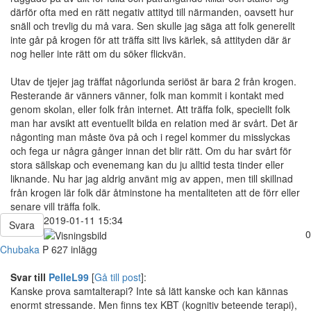
därför ofta med en rätt negativ attityd till närmanden, oavsett hur
snäll och trevlig du må vara. Sen skulle jag säga att folk generellt
inte går på krogen för att träffa sitt livs kärlek, så attityden där är
nog heller inte rätt om du söker flickvän.
Utav de tjejer jag träffat någorlunda seriöst är bara 2 från krogen.
Resterande är vänners vänner, folk man kommit i kontakt med
genom skolan, eller folk från internet. Att träffa folk, speciellt folk
man har avsikt att eventuellt bilda en relation med är svårt. Det är
någonting man måste öva på och i regel kommer du misslyckas
och fega ur några gånger innan det blir rätt. Om du har svårt för
stora sällskap och evenemang kan du ju alltid testa tinder eller
liknande. Nu har jag aldrig använt mig av appen, men till skillnad
från krogen lär folk där åtminstone ha mentaliteten att de förr eller
senare vill träffa folk.
2019-01-11 15:34
Svara
0
Chubaka
P
627 inlägg
Svar till
PelleL99
[
Gå till post
]:
Kanske prova samtalterapi? Inte så lätt kanske och kan kännas
enormt stressande. Men finns tex KBT (kognitiv beteende terapi),