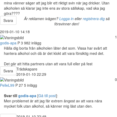
mina vänner säger att jag blir ett riktigt svin när jag dricker. Utan
alkoholen så klarar jag inte ens av stora sällskap, vad ska jag
göra????
Är reklamen ivägen?
Logga in
eller
registrera dig
så
Svara
försvinner den!
2019-01-10 14:18
1
godis-apa
P
3 982 inlägg
Hålla dig borta från alkoholen låter det som. Vissa har svårt att
hantera alkohol och då är det klokt att vara försiktig med det.
Det går att hitta partners utan att vara full eller på fest
Trådskapare
Svara
2019-01-10 22:29
0
PelleL99
P
27
5 inlägg
Svar till
godis-apa
[
Gå till post
]:
Men problemet är att jag får extrem ångest av att vara nära
mycket folk utan alkohol, så känner mig låst utan den.
2019-01-10 22:49