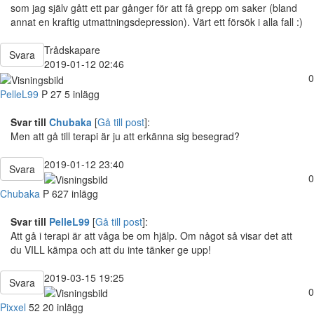
som jag själv gått ett par gånger för att få grepp om saker (bland
annat en kraftig utmattningsdepression). Värt ett försök i alla fall :)
Trådskapare
Svara
2019-01-12 02:46
0
PelleL99
P
27
5 inlägg
Svar till
Chubaka
[
Gå till post
]:
Men att gå till terapi är ju att erkänna sig besegrad?
2019-01-12 23:40
Svara
0
Chubaka
P
627 inlägg
Svar till
PelleL99
[
Gå till post
]:
Att gå i terapi är att våga be om hjälp. Om något så visar det att
du VILL kämpa och att du inte tänker ge upp!
2019-03-15 19:25
Svara
0
Pixxel
52
20 inlägg