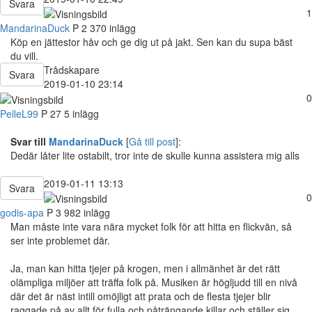
Svara
1
MandarinaDuck
P
2 370 inlägg
Köp en jättestor håv och ge dig ut på jakt. Sen kan du supa bäst
du vill.
Trådskapare
Svara
2019-01-10 23:14
0
PelleL99
P
27
5 inlägg
Svar till
MandarinaDuck
[
Gå till post
]:
Dedär låter lite ostabilt, tror inte de skulle kunna assistera mig alls
2019-01-11 13:13
Svara
0
godis-apa
P
3 982 inlägg
Man måste inte vara nära mycket folk för att hitta en flickvän, så
ser inte problemet där.
Ja, man kan hitta tjejer på krogen, men i allmänhet är det rätt
olämpliga miljöer att träffa folk på. Musiken är högljudd till en nivå
där det är näst intill omöjligt att prata och de flesta tjejer blir
raggade på av allt för fulla och påträngande killar och ställer sig