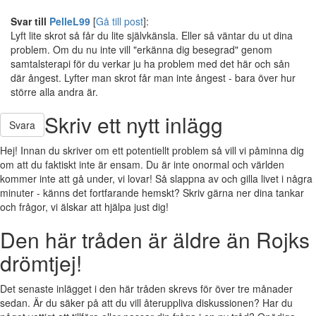
Svar till
PelleL99
[
Gå till post
]:
Lyft lite skrot så får du lite självkänsla. Eller så väntar du ut dina
problem. Om du nu inte vill "erkänna dig besegrad" genom
samtalsterapi för du verkar ju ha problem med det här och sån
där ångest. Lyfter man skrot får man inte ångest - bara över hur
större alla andra är.
Skriv ett nytt inlägg
Svara
Hej! Innan du skriver om ett potentiellt problem så vill vi påminna dig
om att du faktiskt inte är ensam. Du är inte onormal och världen
kommer inte att gå under, vi lovar! Så slappna av och gilla livet i några
minuter - känns det fortfarande hemskt? Skriv gärna ner dina tankar
och frågor, vi älskar att hjälpa just dig!
Den här tråden är äldre än Rojks
drömtjej!
Det senaste inlägget i den här tråden skrevs för över tre månader
sedan. Är du säker på att du vill återuppliva diskussionen? Har du