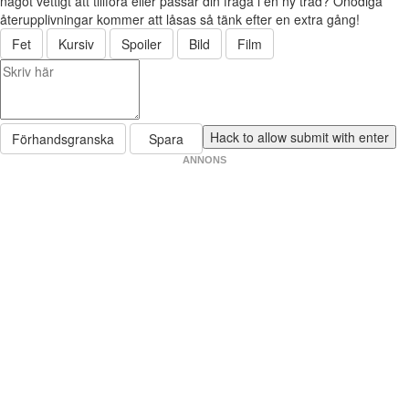
något vettigt att tillföra eller passar din fråga i en ny tråd? Onödiga
återupplivningar kommer att låsas så tänk efter en extra gång!
Fet
Kursiv
Spoiler
Bild
Film
Förhandsgranska
Spara
ANNONS