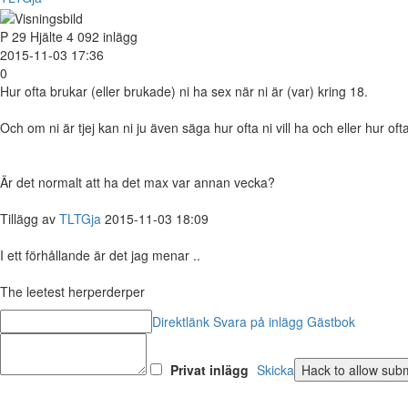
P
29
Hjälte
4 092 inlägg
2015-11-03 17:36
0
Hur ofta brukar (eller brukade) ni ha sex när ni är (var) kring 18.
Och om ni är tjej kan ni ju även säga hur ofta ni vill ha och eller hur ofta n
Är det normalt att ha det max var annan vecka?
Tillägg av
TLTGja
2015-11-03 18:09
I ett förhållande är det jag menar ..
The leetest herperderper
Direktlänk
Svara på inlägg
Gästbok
Privat inlägg
Skicka