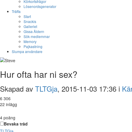
Körkortsfrågor
Lösenordsgenerator
Träffa
Start
Snackis
Galleriet
Gissa Åldern
Sök medlemmar
Memory
Pajkastning
Slumpa användare
Hur ofta har ni sex?
Skapad av
TLTGja
, 2015-11-03 17:36 i
Kär
6 306
22 inlägg
4
poäng
Bevaka tråd
TLTGja