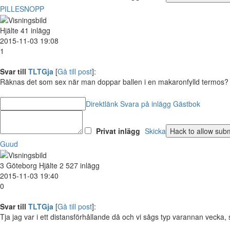
PILLESNOPP
Hjälte
41 inlägg
2015-11-03 19:08
1
Svar till
TLTGja
[
Gå till post
]:
Räknas det som sex när man doppar ballen i en makaronfylld termos? I 
Direktlänk
Svara på inlägg
Gästbok
Privat inlägg
Skicka
Guud
3
Göteborg
Hjälte
2 527 inlägg
2015-11-03 19:40
0
Svar till
TLTGja
[
Gå till post
]:
Tja jag var i ett distansförhållande då och vi sågs typ varannan vecka,