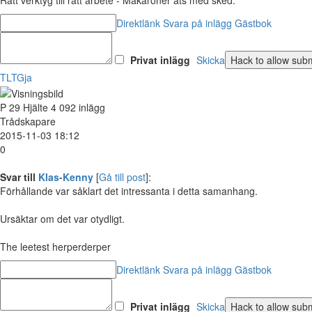
Rätt verktyg till rätt arbete - Makaroner äts med sked.
Direktlänk
Svara på inlägg
Gästbok
Privat inlägg
Skicka
TLTGja
P
29
Hjälte
4 092 inlägg
Trådskapare
2015-11-03 18:12
0
Svar till
Klas-Kenny
[
Gå till post
]:
Förhållande var såklart det intressanta i detta samanhang.
Ursäktar om det var otydligt.
The leetest herperderper
Direktlänk
Svara på inlägg
Gästbok
Privat inlägg
Skicka