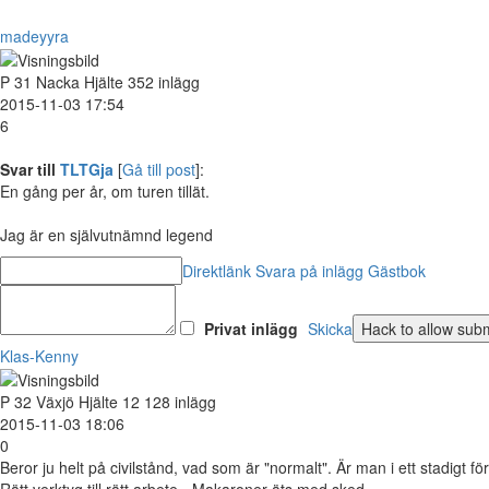
madeyyra
P
31
Nacka
Hjälte
352 inlägg
2015-11-03 17:54
6
Svar till
TLTGja
[
Gå till post
]:
En gång per år, om turen tillät.
Jag är en självutnämnd legend
Direktlänk
Svara på inlägg
Gästbok
Privat inlägg
Skicka
Klas-Kenny
P
32
Växjö
Hjälte
12 128 inlägg
2015-11-03 18:06
0
Beror ju helt på civilstånd, vad som är "normalt". Är man i ett stadigt f