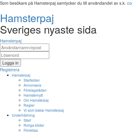
Som besökare på Hamsterpaj samtycker du till användandet av s.k.
co
Hamsterpaj
Sveriges nyaste sida
Hamsterpaj
Logga in
Registrera
Hamsterpaj
Startsidan
Annonsera
Förslagslådan
Hamsternytt
Om Hamsterpaj
Regler
Vi som bakar Hamsterpaj
Underhållning
Start
Roliga bilder
Filmklipp