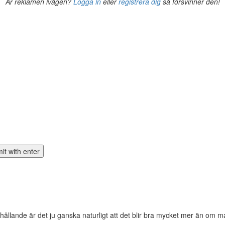
Är reklamen ivägen?
Logga in
eller
registrera dig
så försvinner den!
örhållande är det ju ganska naturligt att det blir bra mycket mer än om m