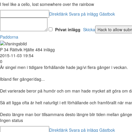
I feel like a cello, lost somewhere over the rainbow
Direktlänk
Svara på inlägg
Gästbok
Privat inlägg
Skicka
Paddorna
P
34
Rättvik
Hjälte
484 inlägg
2015-11-03 19:54
0
Är singel men i tidigare förhållande hade jag/vi flera gånger i veckan.
Ibland fler gånger/dag...
Det varierade beror på humör och om man hade mycket att göra om da
Så att ligga ofta är helt naturligt i ett förhållande och framförallt när ma
Desto längre man bor tillsammans desto längre blir tiden mellan gångern
Ingen status
Direktlänk
Svara på inlägg
Gästbok