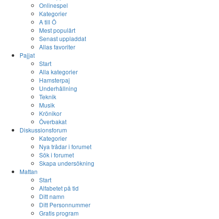
Onlinespel
Kategorier
A till Ö
Mest populärt
Senast uppladdat
Allas favoriter
Pajjat
Start
Alla kategorier
Hamsterpaj
Underhållning
Teknik
Musik
Krönikor
Överbakat
Diskussionsforum
Kategorier
Nya trådar i forumet
Sök i forumet
Skapa undersökning
Mattan
Start
Alfabetet på tid
Ditt namn
Ditt Personnummer
Gratis program