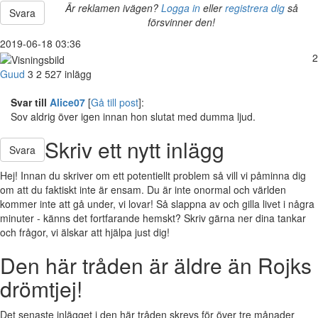
Är reklamen ivägen?
Logga in
eller
registrera dig
så
Svara
försvinner den!
2019-06-18 03:36
2
Guud
3
2 527 inlägg
Svar till
Alice07
[
Gå till post
]:
Sov aldrig över igen innan hon slutat med dumma ljud.
Skriv ett nytt inlägg
Svara
Hej! Innan du skriver om ett potentiellt problem så vill vi påminna dig
om att du faktiskt inte är ensam. Du är inte onormal och världen
kommer inte att gå under, vi lovar! Så slappna av och gilla livet i några
minuter - känns det fortfarande hemskt? Skriv gärna ner dina tankar
och frågor, vi älskar att hjälpa just dig!
Den här tråden är äldre än Rojks
drömtjej!
Det senaste inlägget i den här tråden skrevs för över tre månader