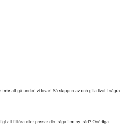
er
inte
att gå under, vi lovar! Så slappna av och gilla livet i några
t att tillföra eller passar din fråga i en ny tråd? Onödiga