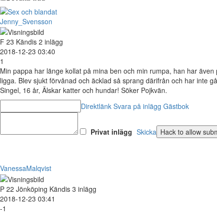
Jenny_Svensson
F
23
Kändis
2 inlägg
2018-12-23 03:40
1
Min pappa har länge kollat på mina ben och min rumpa, han har även 
ligga. Blev sjukt förvånad och äcklad så sprang därifrån och har inte gå
Singel, 16 år, Älskar katter och hundar! Söker Pojkvän.
Direktlänk
Svara på inlägg
Gästbok
Privat inlägg
Skicka
VanessaMalqvist
P
22
Jönköping
Kändis
3 inlägg
2018-12-23 03:41
-1