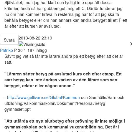
Självfallet, men jag har klart och tydligt inte uppnått dessa
kriterier, ändå så har gubben gett mig ett C. Därför funderar jag
nu om han kommer kräva in resterna jag har för att jag ska få
behålla betyget eller om han annars kan ändra betyget till ett F ett
år efter att kursen är avslutad.
2013-08-22 23:19
Svara
0
Patrikp
P
30
1 187 inlägg
Såvitt jag vet så får inte lärare ändra på ett betyg efter att det är
satt.
"Läraren sätter betyg på avslutad kurs och efter etapp. Ett
satt betyg kan inte ändras varken av den lärare som satt
betyget, rektor eller någon annan."
-
http://www.gellivare.se/Global/Kommun
och Samhälle/Barn och
utbildning/Välkommaskolan/Dokument/Personal/Betyg
gymnasiet.ppt
"Att utfärda ett nytt slutbetyg efter prövning är inte möjligt i
gymnasieskolan och kommunal vuxenutbildning. Det är i