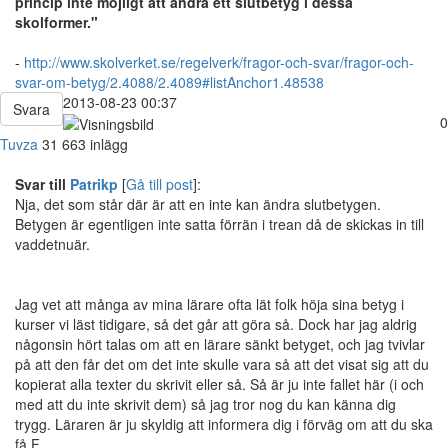
princip inte möjligt att ändra ett slutbetyg i dessa
skolformer."
-
http://www.skolverket.se/regelverk/fragor-och-svar/fragor-och-
svar-om-betyg/2.4088/2.4089#listAnchor1.48538
2013-08-23 00:37
Svara
0
Tuvza
31
663 inlägg
Svar till
Patrikp
[
Gå till post
]:
Nja, det som står där är att en inte kan ändra slutbetygen.
Betygen är egentligen inte satta förrän i trean då de skickas in till
vaddetnuär.
Jag vet att många av mina lärare ofta lät folk höja sina betyg i
kurser vi läst tidigare, så det går att göra så. Dock har jag aldrig
någonsin hört talas om att en lärare sänkt betyget, och jag tvivlar
på att den får det om det inte skulle vara så att det visat sig att du
kopierat alla texter du skrivit eller så. Så är ju inte fallet här (i och
med att du inte skrivit dem) så jag tror nog du kan känna dig
trygg. Läraren är ju skyldig att informera dig i förväg om att du ska
få F.