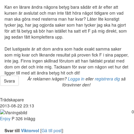
Kan en lärare ändra någons betyg bara sådär ett år efter att
kursen är avslutat och man inte fått höra något tidigare om vad
man ska göra med resterna man har kvar? Låter lite konstigt
tycker jag, har jag ogjorda saker som han tycker jag ska ha gjort
för att få betyg så bör han istället ha satt ett F på mig direkt, som
jag sedan fått komplettera upp.
Det lustigaste är att dom andra som hade exakt samma saker
som mig kvar och liknande resultat på proven fick F i sina papper,
inte jag. Finns ingen skillnad förutom att han faktiskt pratat med
dom om det och inte mig. Tacksam för svar om någon vet hur det
ligger till med att ändra betyg hit och dit!
Är reklamen ivägen?
Logga in
eller
registrera dig
så
Svara
försvinner den!
Trådskapare
2013-08-22 23:13
0
Enjoy
P
326 inlägg
Svar till
Viktorvol
[
Gå till post
]: