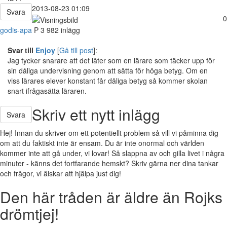
2013-08-23 01:09
Svara
0
godis-apa
P
3 982 inlägg
Svar till
Enjoy
[
Gå till post
]:
Jag tycker snarare att det låter som en lärare som täcker upp för
sin dåliga undervisning genom att sätta för höga betyg. Om en
viss lärares elever konstant får dåliga betyg så kommer skolan
snart ifrågasätta läraren.
Skriv ett nytt inlägg
Svara
Hej! Innan du skriver om ett potentiellt problem så vill vi påminna dig
om att du faktiskt inte är ensam. Du är inte onormal och världen
kommer inte att gå under, vi lovar! Så slappna av och gilla livet i några
minuter - känns det fortfarande hemskt? Skriv gärna ner dina tankar
och frågor, vi älskar att hjälpa just dig!
Den här tråden är äldre än Rojks
drömtjej!