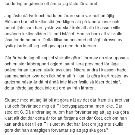
fundering angående ett ämne jag läste förra året.
Jag läste då fysik och hade en lärare som var helt omöjlig.
Slösade bort all lektionstid (verkligen all) på laborationer och
annat tjafs som han tyckte var skoj trots att alla i klassen ville
använda lektionstiden till teori istället. Han sa bara att vi skulle
läsa teorin hemma. Detta tillsammans med ett lågt intresse av
fysik gjorde att jag helt gav upp med den kursen.
Därför hade jag ett kapitel vi skulle göra i form av en stor uppsats
och en stor labbrapport ogjord, samt flera prov med för låga
poäng innan kursen skulle avslutas. Några andra i klassen hade
samma saker kvar och fick höra att "ni kan ju göra klart resten av
grejerna nästa år då ni ändå inte läser fysik, så löser det sig",
detta hörde jag dock inte ett ord av från läraren.
Slutade med att jag lät bli att göra nåt av det där fram tills året var
slut och förväntade mig ett F i betygspapperna, men icke. Där
stod ett C. Då undrar jag nu om han förväntar sig att jag ska göra
klart allt det där detta år för att förtjäna det där C:et, och om han
kan ändra det till ett F i slutet av det här året om jag inte skulle
göra det han antagligen förväntar sig att jag ska göra?