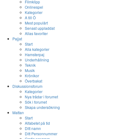
Filmklipp
Onlinespel
Kategorier
A till Ö
Mest populärt
Senast uppladdat
Allas favoriter
Pajjat
Start
Alla kategorier
Hamsterpaj
Underhållning
Teknik
Musik
Krönikor
Överbakat
Diskussionsforum
Kategorier
Nya trådar i forumet
Sök i forumet
Skapa undersökning
Mattan
Start
Alfabetet på tid
Ditt namn
Ditt Personnummer
Gratis program