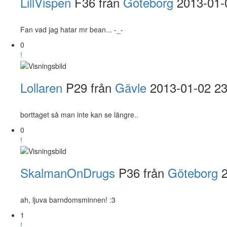
LillVispen
F36 från
Göteborg
2013-01-
Fan vad jag hatar mr bean... -_-
0
!
Lollaren
P29 från
Gävle
2013-01-02 23
borttaget så man inte kan se längre..
0
!
SkalmanOnDrugs
P36 från
Göteborg
ah, ljuva barndomsminnen! :3
1
!