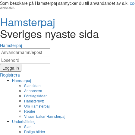
Som besökare på Hamsterpaj samtycker du till användandet av s.k.
co
ANNONS
Hamsterpaj
Sveriges nyaste sida
Hamsterpaj
Logga in
Registrera
Hamsterpaj
Startsidan
Annonsera
Förslagslådan
Hamsternytt
Om Hamsterpaj
Regler
Vi som bakar Hamsterpaj
Underhållning
Start
Roliga bilder