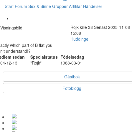
Start
Forum
Sex & Sinne
Grupper
Artiklar
Händelser
Rojk
kille
38
Senast 2025-11-08
15:08
Huddinge
actly which part of B flat you
n't understand!?
edlem sedan
Specialstatus
Födelsedag
04-12-13
"Rojk"
1988-03-01
Gästbok
Fotoblogg