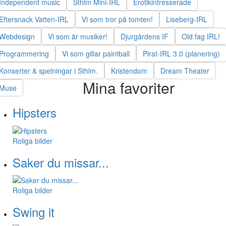
Independent music
Sthlm Mini-IRL
Erotikintresserade
Eftersnack Vatten-IRL
Vi som tror på tomten!
Liseberg-IRL
Webdesign
Vi som är musiker!
Djurgårdens IF
Old fag IRL!
Programmering
Vi som gillar paintball
Pirat-IRL 3.0 (planering)
Konserter & spelningar i Sthlm.
Kristendom
Dream Theater
Mina favoriter
Muse
Hipsters
Roliga bilder
Saker du missar...
Roliga bilder
Swing it