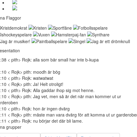
na Flaggor
esentation
:38 < pith> Rojk: alla som bär small har inte b-kupa
:10 < Rojk> pith: moodh är bög
:10 < pith> Rojk: watwatwat
:10 < Rojk> pith: Ja! Helt otroligt!
:10 < pith> Rojk: Alla gaddar ihop sig mot henne.
:10 < Rojk> pith: Jag vet, men så är det när man kommer ut ur
rderoben
:10 < pith> Rojk: hon är ingen dvärg
:11 < Rojk> pith: måste man vara dvärg för att komma ut ur garderob
:11 < pith> Rojk: nu börjar det där bli lame.
na grupper