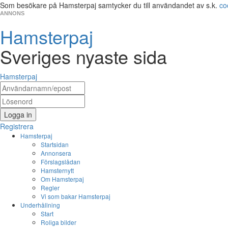
Som besökare på Hamsterpaj samtycker du till användandet av s.k.
co
ANNONS
Hamsterpaj
Sveriges nyaste sida
Hamsterpaj
Logga in
Registrera
Hamsterpaj
Startsidan
Annonsera
Förslagslådan
Hamsternytt
Om Hamsterpaj
Regler
Vi som bakar Hamsterpaj
Underhållning
Start
Roliga bilder