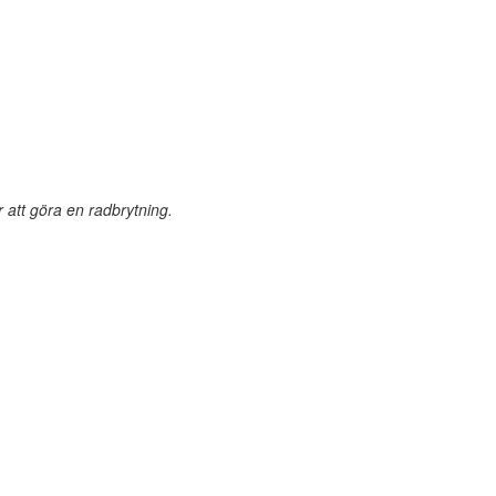
r att göra en radbrytning.