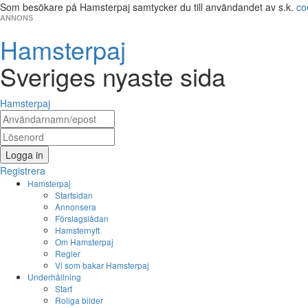
Som besökare på Hamsterpaj samtycker du till användandet av s.k.
co
ANNONS
Hamsterpaj
Sveriges nyaste sida
Hamsterpaj
Logga in
Registrera
Hamsterpaj
Startsidan
Annonsera
Förslagslådan
Hamsternytt
Om Hamsterpaj
Regler
Vi som bakar Hamsterpaj
Underhållning
Start
Roliga bilder