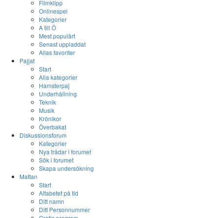
Filmklipp
Onlinespel
Kategorier
A till Ö
Mest populärt
Senast uppladdat
Allas favoriter
Pajjat
Start
Alla kategorier
Hamsterpaj
Underhållning
Teknik
Musik
Krönikor
Överbakat
Diskussionsforum
Kategorier
Nya trådar i forumet
Sök i forumet
Skapa undersökning
Mattan
Start
Alfabetet på tid
Ditt namn
Ditt Personnummer
Gratis program