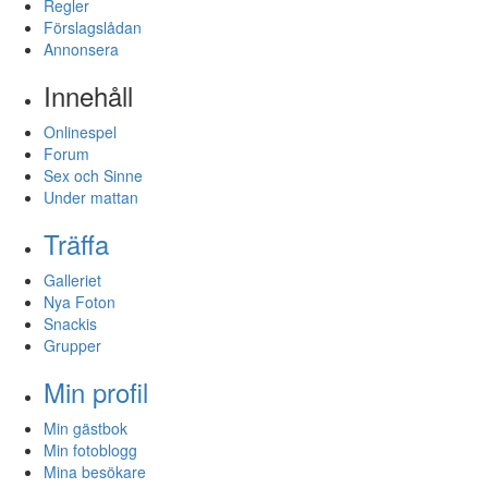
Regler
Förslagslådan
Annonsera
Innehåll
Onlinespel
Forum
Sex och Sinne
Under mattan
Träffa
Galleriet
Nya Foton
Snackis
Grupper
Min profil
Min gästbok
Min fotoblogg
Mina besökare