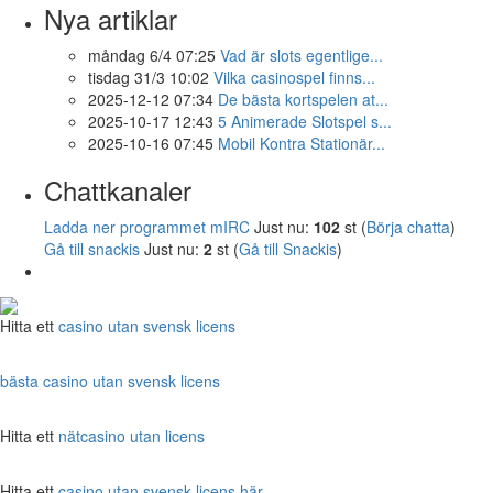
Nya artiklar
måndag 6/4 07:25
Vad är slots egentlige...
tisdag 31/3 10:02
Vilka casinospel finns...
2025-12-12 07:34
De bästa kortspelen at...
2025-10-17 12:43
5 Animerade Slotspel s...
2025-10-16 07:45
Mobil Kontra Stationär...
Chattkanaler
Ladda ner programmet mIRC
Just nu:
102
st (
Börja chatta
)
Gå till snackis
Just nu:
2
st (
Gå till Snackis
)
Hitta ett
casino utan svensk licens
bästa casino utan svensk licens
Hitta ett
nätcasino utan licens
Hitta ett
casino utan svensk licens här