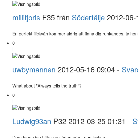
millifjoris
F35 från
Södertälje
2012-06-
En perfekt flickvän kommer aldrig att finna dig runkandes, ty 
0
!
uwbymannen
2012-05-16 09:04 -
Svar
What about "Always tells the truth"?
0
!
Ludwig93an
P32
2012-03-25 01:31 -
S
Den dagen jag hittar en sådan brud, den lyckan....