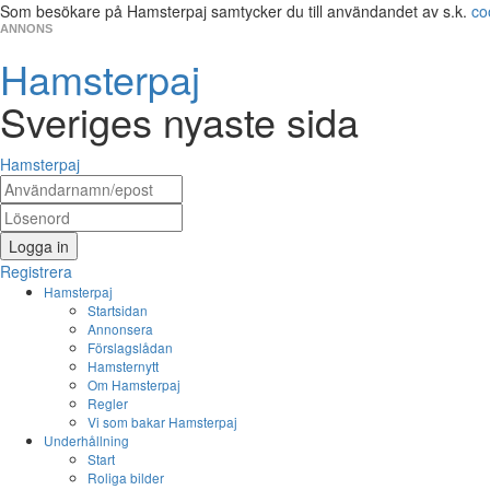
Som besökare på Hamsterpaj samtycker du till användandet av s.k.
co
ANNONS
Hamsterpaj
Sveriges nyaste sida
Hamsterpaj
Logga in
Registrera
Hamsterpaj
Startsidan
Annonsera
Förslagslådan
Hamsternytt
Om Hamsterpaj
Regler
Vi som bakar Hamsterpaj
Underhållning
Start
Roliga bilder