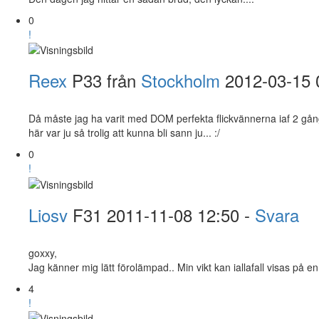
0
!
Reex
P33 från
Stockholm
2012-03-15 
Då måste jag ha varit med DOM perfekta flickvännerna iaf 2 gånger 
här var ju så trolig att kunna bli sann ju... :/
0
!
Liosv
F31
2011-11-08 12:50 -
Svara
goxxy,
Jag känner mig lätt förolämpad.. Min vikt kan iallafall visas på en
4
!