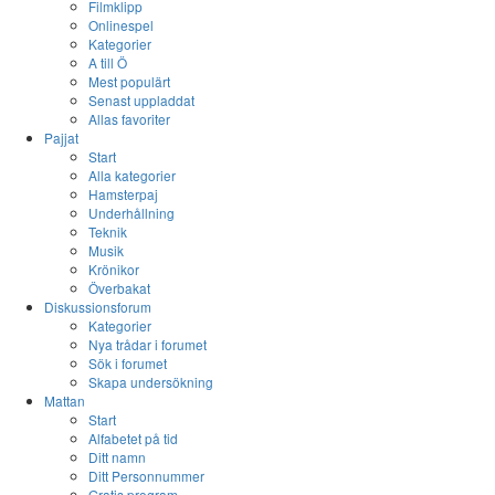
Filmklipp
Onlinespel
Kategorier
A till Ö
Mest populärt
Senast uppladdat
Allas favoriter
Pajjat
Start
Alla kategorier
Hamsterpaj
Underhållning
Teknik
Musik
Krönikor
Överbakat
Diskussionsforum
Kategorier
Nya trådar i forumet
Sök i forumet
Skapa undersökning
Mattan
Start
Alfabetet på tid
Ditt namn
Ditt Personnummer
Gratis program