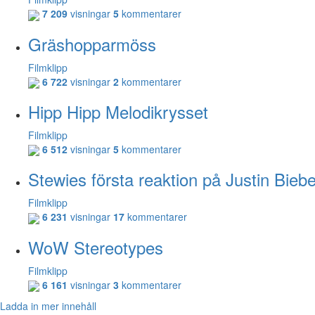
7 209
visningar
5
kommentarer
Gräshopparmöss
Filmklipp
6 722
visningar
2
kommentarer
Hipp Hipp Melodikrysset
Filmklipp
6 512
visningar
5
kommentarer
Stewies första reaktion på Justin Biebe
Filmklipp
6 231
visningar
17
kommentarer
WoW Stereotypes
Filmklipp
6 161
visningar
3
kommentarer
Ladda in mer innehåll