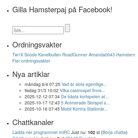
Gilla Hamsterpaj på Facebook!
Ordningsvakter
Tw1X
Soode
Kanelbullen
RoadGunner
Amanda0043
Hamstern
Fler ordningsvakter
Nya artiklar
måndag 6/4 07:25
Vad är slots egentlige...
tisdag 31/3 10:02
Vilka casinospel finns...
2025-12-12 07:34
De bästa kortspelen at...
2025-10-17 12:43
5 Animerade Slotspel s...
2025-10-16 07:45
Mobil Kontra Stationär...
Chattkanaler
Ladda ner programmet mIRC
Just nu:
102
st (
Börja chatta
)