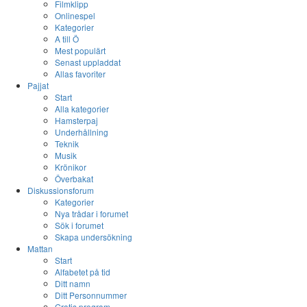
Filmklipp
Onlinespel
Kategorier
A till Ö
Mest populärt
Senast uppladdat
Allas favoriter
Pajjat
Start
Alla kategorier
Hamsterpaj
Underhållning
Teknik
Musik
Krönikor
Överbakat
Diskussionsforum
Kategorier
Nya trådar i forumet
Sök i forumet
Skapa undersökning
Mattan
Start
Alfabetet på tid
Ditt namn
Ditt Personnummer
Gratis program