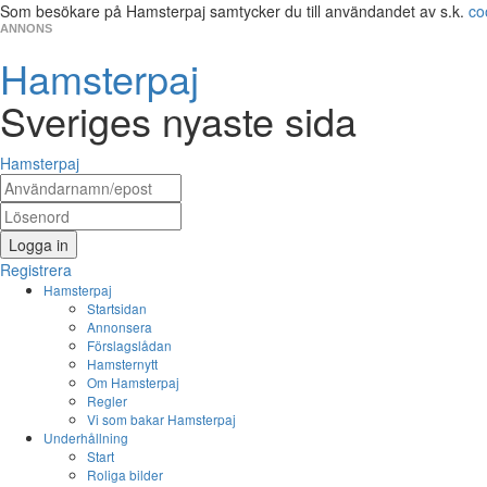
Som besökare på Hamsterpaj samtycker du till användandet av s.k.
co
ANNONS
Hamsterpaj
Sveriges nyaste sida
Hamsterpaj
Logga in
Registrera
Hamsterpaj
Startsidan
Annonsera
Förslagslådan
Hamsternytt
Om Hamsterpaj
Regler
Vi som bakar Hamsterpaj
Underhållning
Start
Roliga bilder