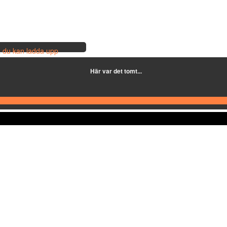
så du kan ladda upp
Här var det tomt...