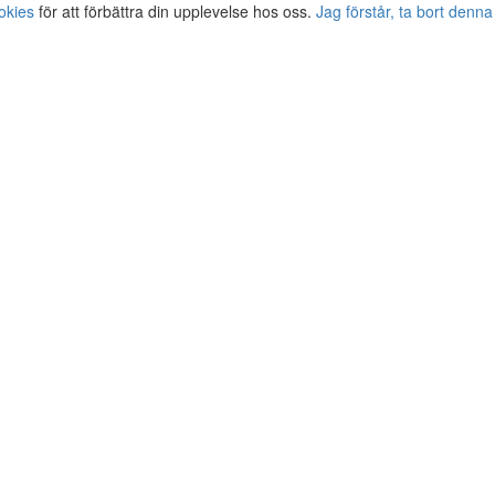
okies
för att förbättra din upplevelse hos oss.
Jag förstår, ta bort denna