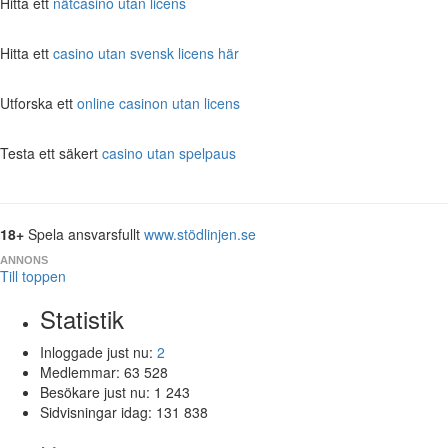
Hitta ett
nätcasino utan licens
Hitta ett
casino utan svensk licens här
Utforska ett
online casinon utan licens
Testa ett säkert
casino utan spelpaus
18+
Spela ansvarsfullt
www.stödlinjen.se
ANNONS
Till toppen
Statistik
Inloggade just nu:
2
Medlemmar:
63 528
Besökare just nu:
1 243
Sidvisningar idag:
131 838