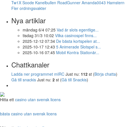
Tw1X
Soode
Kanelbullen
RoadGunner
Amanda0043
Hamstern
Fler ordningsvakter
Nya artiklar
måndag 6/4 07:25
Vad är slots egentlige...
tisdag 31/3 10:02
Vilka casinospel finns...
2025-12-12 07:34
De bästa kortspelen at...
2025-10-17 12:43
5 Animerade Slotspel s...
2025-10-16 07:45
Mobil Kontra Stationär...
Chattkanaler
Ladda ner programmet mIRC
Just nu:
112
st (
Börja chatta
)
Gå till snackis
Just nu:
2
st (
Gå till Snackis
)
Hitta ett
casino utan svensk licens
bästa casino utan svensk licens