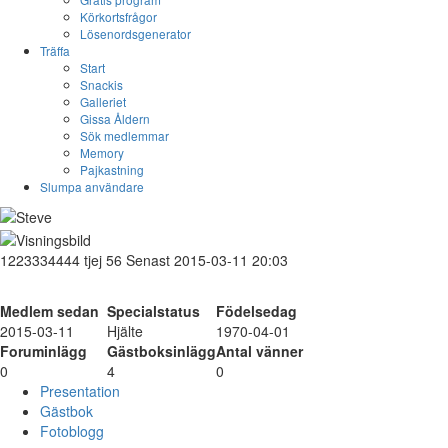
Körkortsfrågor
Lösenordsgenerator
Träffa
Start
Snackis
Galleriet
Gissa Åldern
Sök medlemmar
Memory
Pajkastning
Slumpa användare
1223334444
tjej
56
Senast 2015-03-11 20:03
Medlem sedan
Specialstatus
Födelsedag
2015-03-11
Hjälte
1970-04-01
Foruminlägg
Gästboksinlägg
Antal vänner
0
4
0
Presentation
Gästbok
Fotoblogg