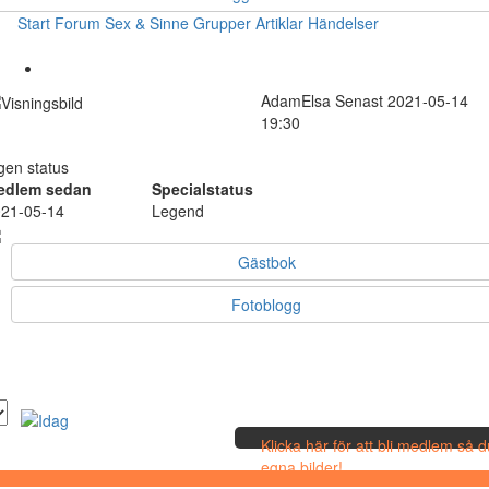
Start
Forum
Sex & Sinne
Grupper
Artiklar
Händelser
AdamElsa
Senast 2021-05-14
19:30
gen status
edlem sedan
Specialstatus
21-05-14
Legend
Gästbok
Fotoblogg
Klicka här för att bli medlem så 
egna bilder!