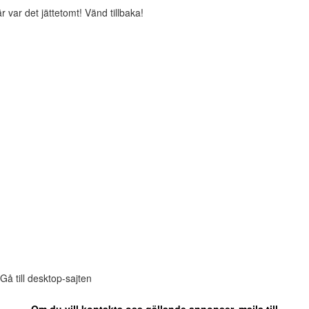
r var det jättetomt! Vänd tillbaka!
Gå till desktop-sajten
Om du vill kontakta oss gällande annonser, maila till