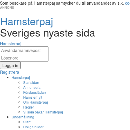
Som besökare på Hamsterpaj samtycker du till användandet av s.k.
co
ANNONS
Hamsterpaj
Sveriges nyaste sida
Hamsterpaj
Logga in
Registrera
Hamsterpaj
Startsidan
Annonsera
Förslagslådan
Hamsternytt
Om Hamsterpaj
Regler
Vi som bakar Hamsterpaj
Underhållning
Start
Roliga bilder