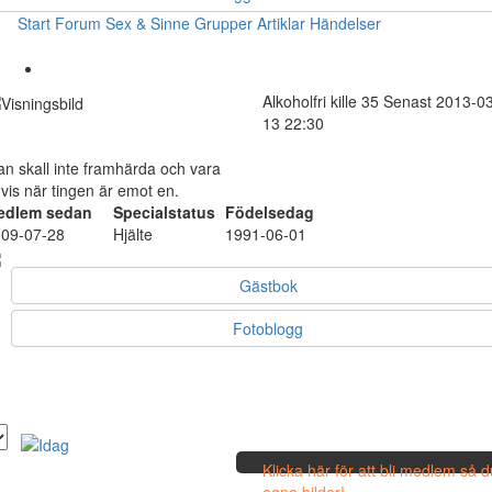
Start
Forum
Sex & Sinne
Grupper
Artiklar
Händelser
Alkoholfri
kille
35
Senast 2013-03
13 22:30
n skall inte framhärda och vara
vis när tingen är emot en.
edlem sedan
Specialstatus
Födelsedag
09-07-28
Hjälte
1991-06-01
Gästbok
Fotoblogg
Klicka här för att bli medlem så 
egna bilder!