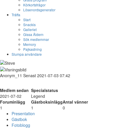
Körkortsfrågor
Lösenordsgenerator
Träffa
Start
Snackis
Galleriet
Gissa Åldern
Sök medlemmar
Memory
Pajkastning
Slumpa användare
Anonym_11
Senast 2021-07-03 07:42
Medlem sedan
Specialstatus
2021-07-02
Legend
Foruminlägg
Gästboksinlägg
Antal vänner
1
1
0
Presentation
Gästbok
Fotoblogg