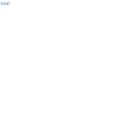
 ruta!