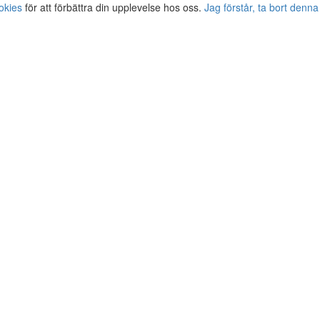
okies
för att förbättra din upplevelse hos oss.
Jag förstår, ta bort denna