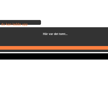
så du kan ladda upp
Här var det tomt...