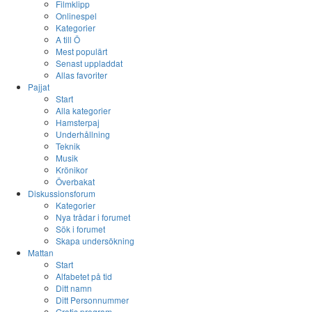
Filmklipp
Onlinespel
Kategorier
A till Ö
Mest populärt
Senast uppladdat
Allas favoriter
Pajjat
Start
Alla kategorier
Hamsterpaj
Underhållning
Teknik
Musik
Krönikor
Överbakat
Diskussionsforum
Kategorier
Nya trådar i forumet
Sök i forumet
Skapa undersökning
Mattan
Start
Alfabetet på tid
Ditt namn
Ditt Personnummer
Gratis program