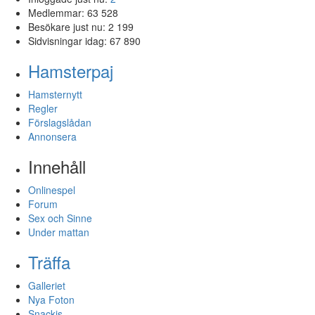
Medlemmar:
63 528
Besökare just nu:
2 199
Sidvisningar idag:
67 890
Hamsterpaj
Hamsternytt
Regler
Förslagslådan
Annonsera
Innehåll
Onlinespel
Forum
Sex och Sinne
Under mattan
Träffa
Galleriet
Nya Foton
Snackis