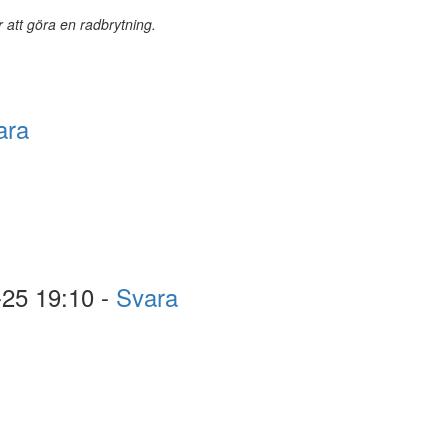
r att göra en radbrytning.
ara
-25 19:10 -
Svara