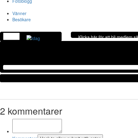
Fotoblogg
Vänner
Besökare
Klicka här för att bli medlem 
egna bilder!
2
kommentarer