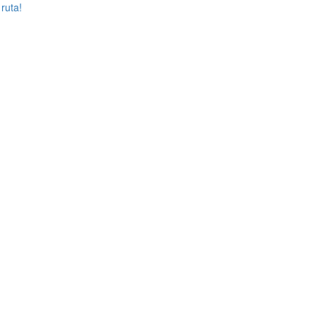
 ruta!