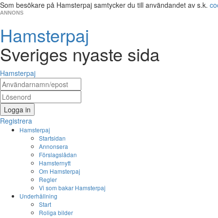
Som besökare på Hamsterpaj samtycker du till användandet av s.k.
co
ANNONS
Hamsterpaj
Sveriges nyaste sida
Hamsterpaj
Logga in
Registrera
Hamsterpaj
Startsidan
Annonsera
Förslagslådan
Hamsternytt
Om Hamsterpaj
Regler
Vi som bakar Hamsterpaj
Underhållning
Start
Roliga bilder