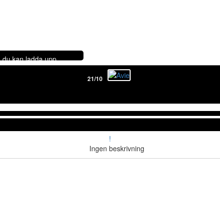
så du kan ladda upp
21/10
!
Ingen beskrivning