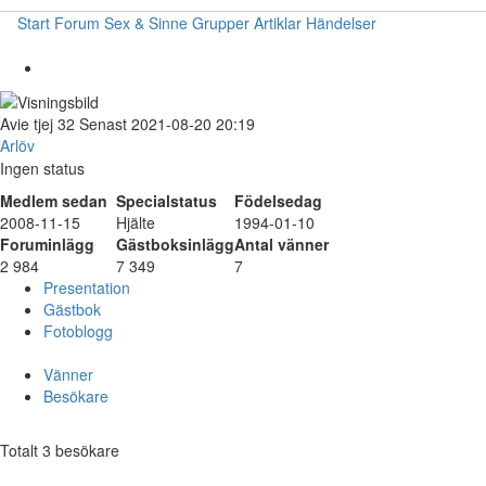
Start
Forum
Sex & Sinne
Grupper
Artiklar
Händelser
Avie
tjej
32
Senast 2021-08-20 20:19
Arlöv
Ingen status
Medlem sedan
Specialstatus
Födelsedag
2008-11-15
Hjälte
1994-01-10
Foruminlägg
Gästboksinlägg
Antal vänner
2 984
7 349
7
Presentation
Gästbok
Fotoblogg
Vänner
Besökare
Totalt 3 besökare