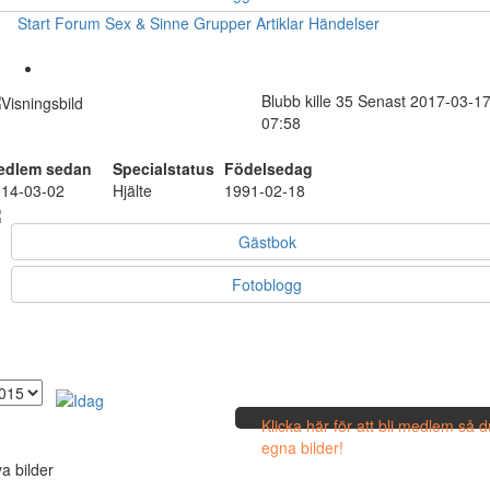
Start
Forum
Sex & Sinne
Grupper
Artiklar
Händelser
Blubb
kille
35
Senast 2017-03-1
07:58
edlem sedan
Specialstatus
Födelsedag
14-03-02
Hjälte
1991-02-18
Gästbok
Fotoblogg
Klicka här för att bli medlem så 
egna bilder!
a bilder