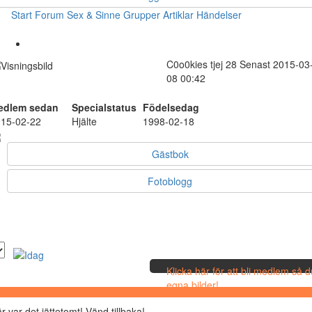
Start
Forum
Sex & Sinne
Grupper
Artiklar
Händelser
C0o0kies
tjej
28
Senast 2015-03
08 00:42
edlem sedan
Specialstatus
Födelsedag
15-02-22
Hjälte
1998-02-18
Gästbok
Fotoblogg
Klicka här för att bli medlem så 
egna bilder!
r var det jättetomt! Vänd tillbaka!