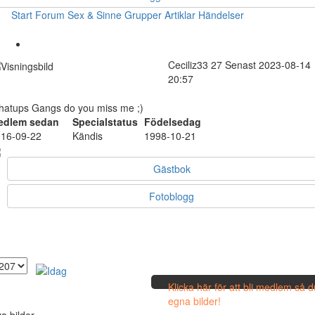
Start
Forum
Sex & Sinne
Grupper
Artiklar
Händelser
Ceciliz33
27
Senast 2023-08-14
20:57
atups Gangs do you miss me ;)
edlem sedan
Specialstatus
Födelsedag
16-09-22
Kändis
1998-10-21
Gästbok
Fotoblogg
Klicka här för att bli medlem så 
egna bilder!
a bilder