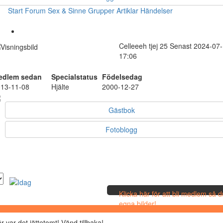
Start
Forum
Sex & Sinne
Grupper
Artiklar
Händelser
Celleeeh
tjej
25
Senast 2024-07
17:06
edlem sedan
Specialstatus
Födelsedag
13-11-08
Hjälte
2000-12-27
Gästbok
Fotoblogg
Klicka här för att bli medlem så 
egna bilder!
r var det jättetomt! Vänd tillbaka!