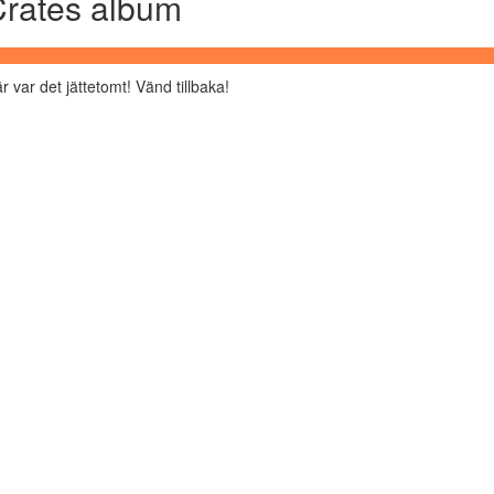
rates album
r var det jättetomt! Vänd tillbaka!