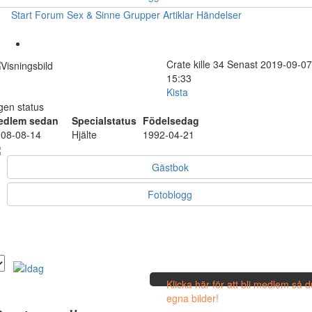
Start
Forum
Sex & Sinne
Grupper
Artiklar
Händelser
Crate
kille
34
Senast 2019-09-07
15:33
Kista
gen status
edlem sedan
Specialstatus
Födelsedag
08-08-14
Hjälte
1992-04-21
Gästbok
Fotoblogg
Klicka här för att bli medlem så 
egna bilder!