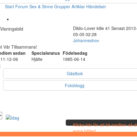
Start
Forum
Sex & Sinne
Grupper
Artiklar
Händelser
Dildo-Lover
kille
41
Senast 2013
05-05 02:28
Johanneshov
t Vår Tillsammans!
edlem sedan
Specialstatus
Födelsedag
11-12-06
Hjälte
1985-06-14
Gästbok
Fotoblogg
Klicka här för att bli medlem så 
egna bilder!