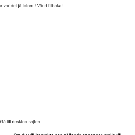
r var det jättetomt! Vänd tillbaka!
Gå till desktop-sajten
Om du vill kontakta oss gällande annonser, maila till