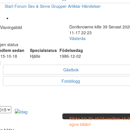
Start
Forum
Sex & Sinne
Grupper
Artiklar
Händelser
Dontknowme
kille
39
Senast 202
11-17 22:23
Västerås
gen status
edlem sedan
Specialstatus
Födelsedag
15-10-18
Hjälte
1986-12-02
Gästbok
Fotoblogg
Klicka här för att bli medlem så 
egna bilder!
a bilder