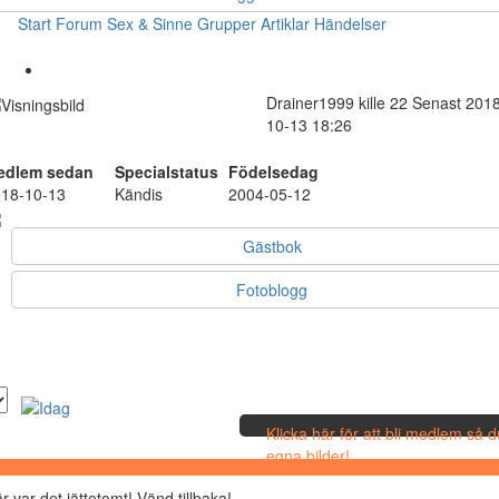
Start
Forum
Sex & Sinne
Grupper
Artiklar
Händelser
Drainer1999
kille
22
Senast 2018
10-13 18:26
edlem sedan
Specialstatus
Födelsedag
18-10-13
Kändis
2004-05-12
Gästbok
Fotoblogg
Klicka här för att bli medlem så 
egna bilder!
r var det jättetomt! Vänd tillbaka!