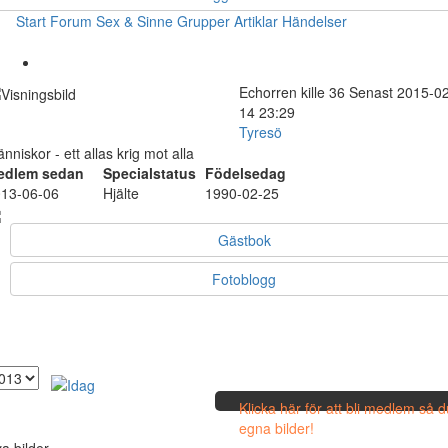
Start
Forum
Sex & Sinne
Grupper
Artiklar
Händelser
Echorren
kille
36
Senast 2015-02
14 23:29
Tyresö
nniskor - ett allas krig mot alla
edlem sedan
Specialstatus
Födelsedag
13-06-06
Hjälte
1990-02-25
Gästbok
Fotoblogg
Klicka här för att bli medlem så 
egna bilder!
a bilder