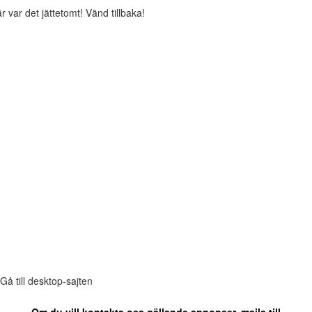
r var det jättetomt! Vänd tillbaka!
Gå till desktop-sajten
Om du vill kontakta oss gällande annonser, maila till