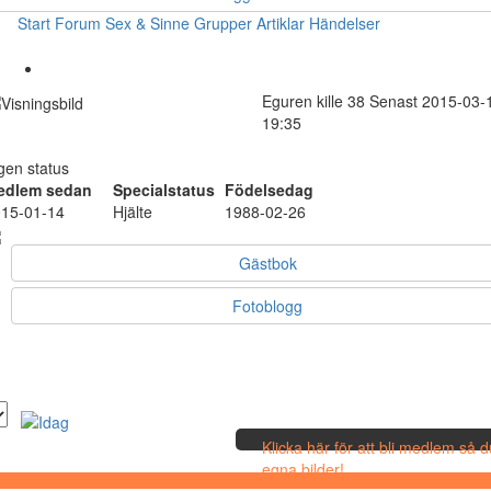
Start
Forum
Sex & Sinne
Grupper
Artiklar
Händelser
Eguren
kille
38
Senast 2015-03-
19:35
gen status
edlem sedan
Specialstatus
Födelsedag
15-01-14
Hjälte
1988-02-26
Gästbok
Fotoblogg
Klicka här för att bli medlem så 
egna bilder!