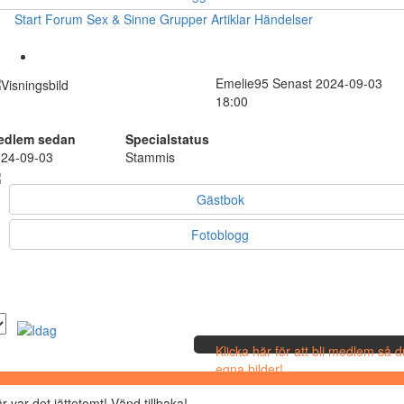
Start
Forum
Sex & Sinne
Grupper
Artiklar
Händelser
Emelie95
Senast 2024-09-03
18:00
edlem sedan
Specialstatus
24-09-03
Stammis
Gästbok
Fotoblogg
Klicka här för att bli medlem så 
egna bilder!
r var det jättetomt! Vänd tillbaka!