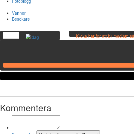
Fotoblogg
Vänner
Besökare
Klicka här för att bli medlem 
egna bilder!
Kommentera