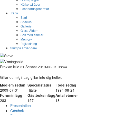
Körkortsfrågor
Lösenordsgenerator
Träffa
Start
Snackis
Galleriet
Gissa Åldern
Sök medlemmar
Memory
Pajkastning
Slumpa användare
Eroxxie
kille
31
Senast 2019-06-01 08:44
Gillar du mig? Jag gillar inte dig heller.
Medlem sedan
Specialstatus
Födelsedag
2009-07-31
Hjälte
1994-08-24
Foruminlägg
Gästboksinlägg
Antal vänner
283
157
18
Presentation
Gästbok