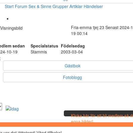
Start
Forum
Sex & Sinne
Grupper
Artiklar
Händelser
Fria-emma
tjej
23
Senast 2024-1
19 00:14
edlem sedan
Specialstatus
Födelsedag
24-10-19
Stammis
2003-03-04
Gästbok
Fotoblogg
Klicka här för att bli medlem så 
egna bilder!
r var det jättetomt! Vänd tillbaka!