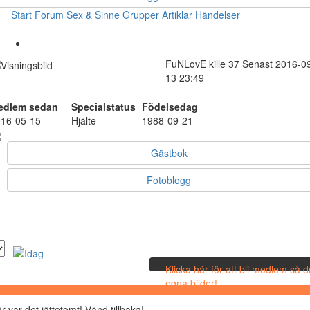
Start
Forum
Sex & Sinne
Grupper
Artiklar
Händelser
FuNLovE
kille
37
Senast 2016-0
13 23:49
edlem sedan
Specialstatus
Födelsedag
16-05-15
Hjälte
1988-09-21
Gästbok
Fotoblogg
Klicka här för att bli medlem så 
egna bilder!
r var det jättetomt! Vänd tillbaka!