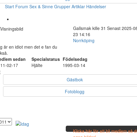
Start
Forum
Sex & Sinne
Grupper
Artiklar
Händelser
Gallsmak
kille
31
Senast 2025-0
23 14:16
Norrköping
g är en idiot men det e fan du
kså.
edlem sedan
Specialstatus
Födelsedag
11-02-17
Hjälte
1995-03-14
Gästbok
Fotoblogg
Klicka här för att bli medlem så 
egna bilder!