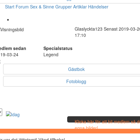
Start
Forum
Sex & Sinne
Grupper
Artiklar
Händelser
Glaslyckta123
Senast 2019-03-2
17:10
edlem sedan
Specialstatus
19-03-24
Legend
Gästbok
Fotoblogg
Klicka här för att bli medlem så 
egna bilder!
r var det jättetomt! Vänd tillbaka!