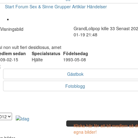
Start
Forum
Sex & Sinne
Grupper
Artiklar
Händelser
GrandLolipop
kille
33
Senast 202
01-19 21:48
i non vult fieri desidiosus, amet
edlem sedan
Specialstatus
Födelsedag
09-02-15
Hjälte
1993-05-08
Gästbok
Fotoblogg
Klicka här för att bli medlem så 
egna bilder!
a bilder