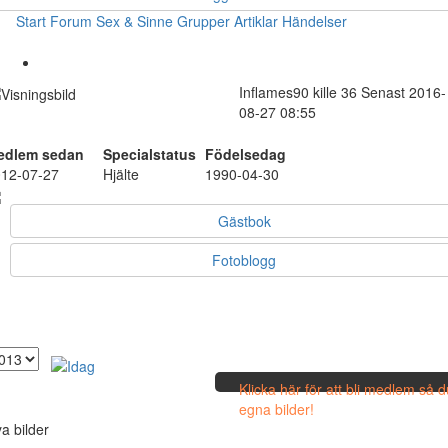
Start
Forum
Sex & Sinne
Grupper
Artiklar
Händelser
Inflames90
kille
36
Senast 2016-
08-27 08:55
edlem sedan
Specialstatus
Födelsedag
12-07-27
Hjälte
1990-04-30
Gästbok
Fotoblogg
Klicka här för att bli medlem så 
egna bilder!
a bilder