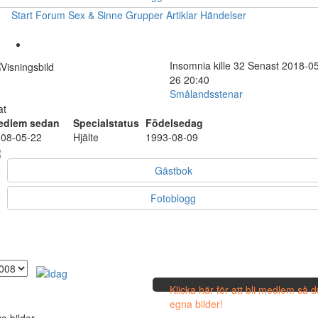
Start
Forum
Sex & Sinne
Grupper
Artiklar
Händelser
Insomnia
kille
32
Senast 2018-05
26 20:40
Smålandsstenar
at
edlem sedan
Specialstatus
Födelsedag
08-05-22
Hjälte
1993-08-09
Gästbok
Fotoblogg
Klicka här för att bli medlem så 
egna bilder!
a bilder