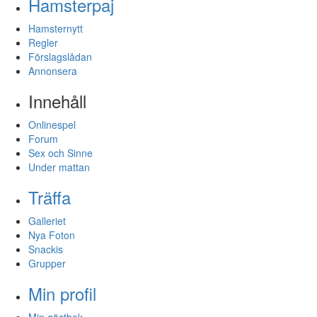
Hamsterpaj
Hamsternytt
Regler
Förslagslådan
Annonsera
Innehåll
Onlinespel
Forum
Sex och Sinne
Under mattan
Träffa
Galleriet
Nya Foton
Snackis
Grupper
Min profil
Min gästbok