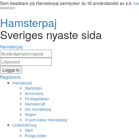
Som besökare på Hamsterpaj samtycker du till användandet av s.k.
co
ANNONS
Hamsterpaj
Sveriges nyaste sida
Hamsterpaj
Logga in
Registrera
Hamsterpaj
Startsidan
Annonsera
Förslagslådan
Hamsternytt
Om Hamsterpaj
Regler
Vi som bakar Hamsterpaj
Underhållning
Start
Roliga bilder