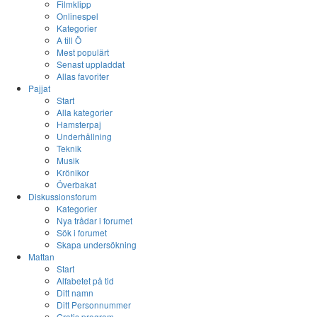
Filmklipp
Onlinespel
Kategorier
A till Ö
Mest populärt
Senast uppladdat
Allas favoriter
Pajjat
Start
Alla kategorier
Hamsterpaj
Underhållning
Teknik
Musik
Krönikor
Överbakat
Diskussionsforum
Kategorier
Nya trådar i forumet
Sök i forumet
Skapa undersökning
Mattan
Start
Alfabetet på tid
Ditt namn
Ditt Personnummer
Gratis program