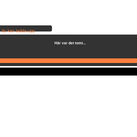
så du kan ladda upp
Här var det tomt...