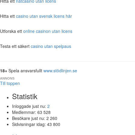
Hitta ett
nätcasino utan licens
Hitta ett
casino utan svensk licens här
Utforska ett
online casinon utan licens
Testa ett säkert
casino utan spelpaus
18+
Spela ansvarsfullt
www.stödlinjen.se
ANNONS
Till toppen
Statistik
Inloggade just nu:
2
Medlemmar:
63 528
Besökare just nu:
2 260
Sidvisningar idag:
43 800