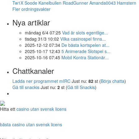
Tw1X
Soode
Kanelbullen
RoadGunner
Amanda0043
Hamstern
Fler ordningsvakter
Nya artiklar
måndag 6/4 07:25
Vad är slots egentlige...
tisdag 31/3 10:02
Vilka casinospel finns...
2025-12-12 07:34
De bästa kortspelen at...
2025-10-17 12:43
5 Animerade Slotspel s...
2025-10-16 07:45
Mobil Kontra Stationär...
Chattkanaler
Ladda ner programmet mIRC
Just nu:
82
st (
Börja chatta
)
Gå till snackis
Just nu:
2
st (
Gå till Snackis
)
Hitta ett
casino utan svensk licens
bästa casino utan svensk licens