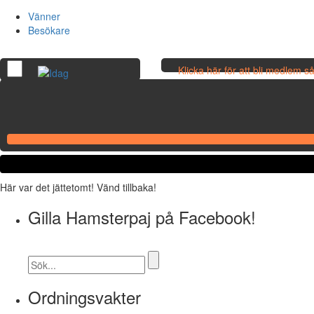
Vänner
Besökare
Klicka här för att bli medlem 
egna bilder!
Här var det jättetomt! Vänd tillbaka!
Gilla Hamsterpaj på Facebook!
Ordningsvakter