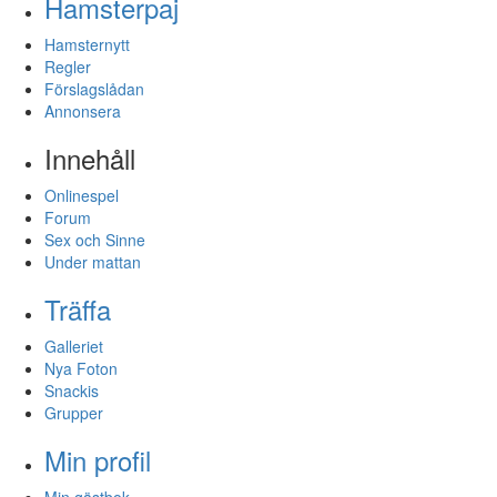
Hamsterpaj
Hamsternytt
Regler
Förslagslådan
Annonsera
Innehåll
Onlinespel
Forum
Sex och Sinne
Under mattan
Träffa
Galleriet
Nya Foton
Snackis
Grupper
Min profil
Min gästbok