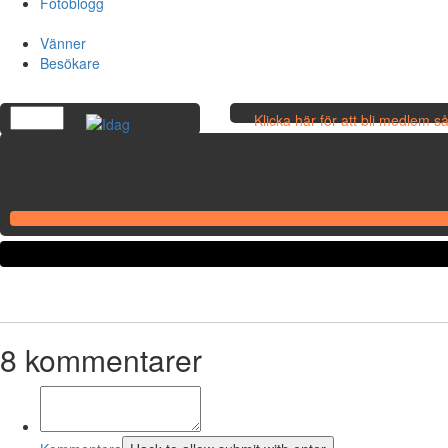
Fotoblogg
Vänner
Besökare
Klicka här för att bli medlem 
egna bilder!
8
kommentarer