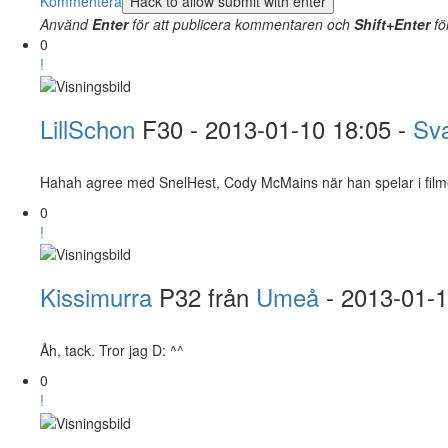
Kommentera
Använd
Enter
för att publicera kommentaren och
Shift+Enter
fö
0
!
LillSchon
F30
- 2013-01-10 18:05 -
Sv
Hahah agree med SnelHest, Cody McMains när han spelar i filmen
0
!
Kissimurra
P32 från
Umeå
- 2013-01-
Åh, tack. Tror jag D: ^^
0
!