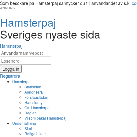
Som besökare på Hamsterpaj samtycker du till användandet av s.k.
co
ANNONS
Hamsterpaj
Sveriges nyaste sida
Hamsterpaj
Logga in
Registrera
Hamsterpaj
Startsidan
Annonsera
Förslagslådan
Hamsternytt
Om Hamsterpaj
Regler
Vi som bakar Hamsterpaj
Underhållning
Start
Roliga bilder