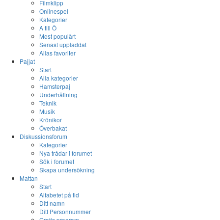
Filmklipp
Onlinespel
Kategorier
A till Ö
Mest populärt
Senast uppladdat
Allas favoriter
Pajjat
Start
Alla kategorier
Hamsterpaj
Underhållning
Teknik
Musik
Krönikor
Överbakat
Diskussionsforum
Kategorier
Nya trådar i forumet
Sök i forumet
Skapa undersökning
Mattan
Start
Alfabetet på tid
Ditt namn
Ditt Personnummer
Gratis program