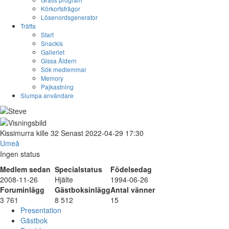
Körkortsfrågor
Lösenordsgenerator
Träffa
Start
Snackis
Galleriet
Gissa Åldern
Sök medlemmar
Memory
Pajkastning
Slumpa användare
Kissimurra
kille
32
Senast 2022-04-29 17:30
Umeå
Ingen status
Medlem sedan
Specialstatus
Födelsedag
2008-11-26
Hjälte
1994-06-26
Foruminlägg
Gästboksinlägg
Antal vänner
3 761
8 512
15
Presentation
Gästbok