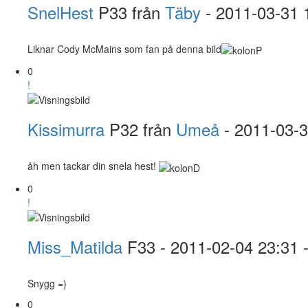
SnelHest
P33 från
Täby
- 2011-03-31 
Liknar Cody McMains som fan på denna bild
0
!
Kissimurra
P32 från
Umeå
- 2011-03-
åh men tackar din snela hest!
0
!
Miss_Matilda
F33
- 2011-02-04 23:31 
Snygg =)
0