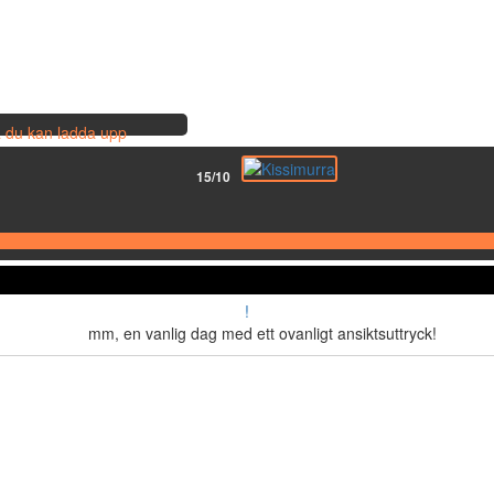
så du kan ladda upp
15/10
!
mm, en vanlig dag med ett ovanligt ansiktsuttryck!